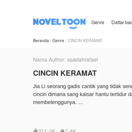
Genre
Daftar ba
Beranda
Genre
CINCIN KERAMAT
Nama Author: saadahrafael
CINCIN KERAMAT
Jia Li seorang gadis cantik yang tidak 
cincin dimana sang kaisar hantu tertidur
membelenggunya.
Dan sejak dimana Jia Li menemukan cinci
Hidup Jia Li seakan berubah, ia tiba-tiba 
211.1K
7.4K

