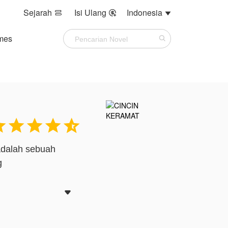
Sejarah
Isi Ulang
Indonesia



mes





adalah sebuah
g

ata merah itu.
.