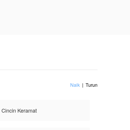
 kisah Cincim
mbuatnya, tidak
Naik
|
Turun
 Cincin Keramat