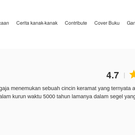
caan
Cerita kanak-kanak
Contribute
Cover Buku
Ga
4.7
|
sengaja menemukan sebuah cincin keramat yang ternyata 
 dalam kurun waktu 5000 tahun lamanya dalam segel yan
n itu dan membuka formasi yang melindungi cincin berm
menjadi seorang istri dari kaisar hantu dalam satu malam