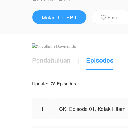
Mampukah Jia Li bertahan dengan hubunga
Mulai lihat EP.1
Favorit
Keramat.

Karya ini diterbitkan atas izin NovelToon
mewakili NovelToon sendiri
Pendahuluan
|
Episodes
Updated 78 Episodes
1
CK. Episode 01. Kotak Hitam