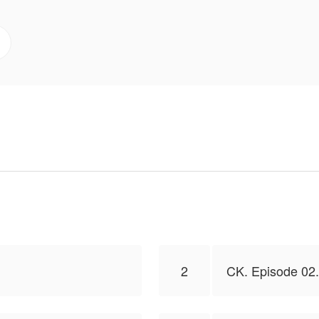
nnya bersama kaisar hantu? Ikuti kelanjutannya dalam
 saadahrafael, isi konten hanyalah pandangan pribadi pe
2
CK. Episode 02.