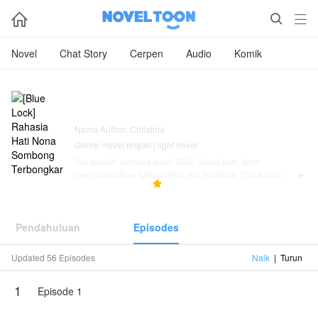



Novel
Chat Story
Cerpen
Audio
Komik
[Blue Lock] Rahasia Hati Nona
Sombong Terbongkar
Nama Author: Christina
Genre: novel ringan | light novel
Dia adalah seorang siswi SMA. Suatu hari, demi
menyelamatkan sahabatnya, dia tertabrak “Truck-kun”

14.6K
642
5.0



dan malah terlempar ke dunia dalam sebuah novel.
Di sana, dia bahkan bisa mendengar isi hati orang lain
(mind reading).
Pendahuluan
Episodes
Genre: isekai, horror, “komedi”, harem, possessive,
detective
Updated 56 Episodes
Naik
|
Turun
OOC sangat kuat (karakter jauh dari canon)
Tidak menerima hate atau komentar negatif
1
Episode 1
Karya ini diterbitkan atas izin NovelToon Christina, isi
konten hanyalah pandangan pribadi pembuatnya, tidak