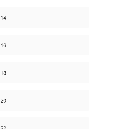
 14
 16
 18
 20
 22