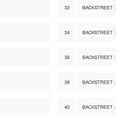
32
BACKSTREET :
34
BACKSTREET :
36
BACKSTREET :
38
BACKSTREET :
40
BACKSTREET :