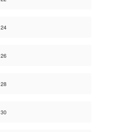
 24
 26
 28
 30