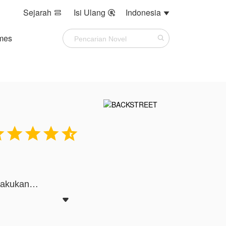
Sejarah
Isi Ulang
Indonesia



mes





lakukan
 usia 18 tahun.

 bahkan sampai