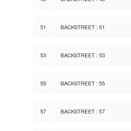
51
BACKSTREET : 51
53
BACKSTREET : 53
55
BACKSTREET : 55
57
BACKSTREET : 57