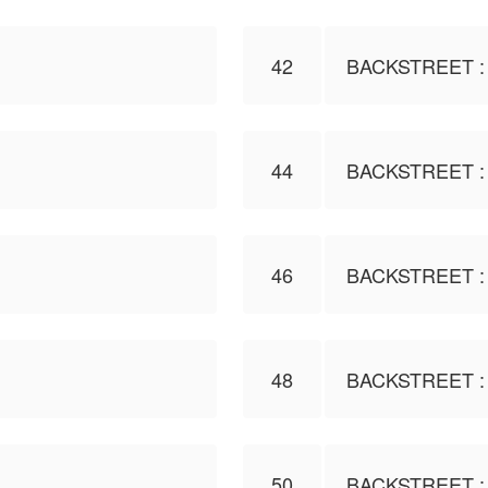
42
BACKSTREET :
44
BACKSTREET :
46
BACKSTREET :
48
BACKSTREET :
50
BACKSTREET :