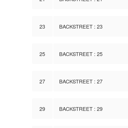
23
BACKSTREET : 23
25
BACKSTREET : 25
27
BACKSTREET : 27
29
BACKSTREET : 29