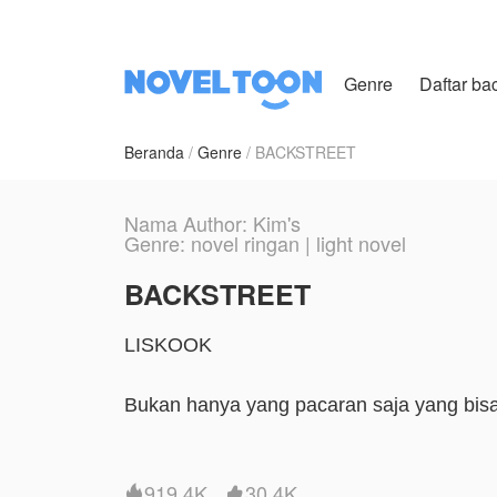
Genre
Daftar ba
Beranda
Genre
BACKSTREET
Nama Author: Kim's
Genre: novel ringan | light novel
BACKSTREET
LISKOOK
Bukan hanya yang pacaran saja yang bisa
Backstreet. itulah yang dilakukan kedua 
919.4K
30.4K


menikah karena di jodohkan saat masih