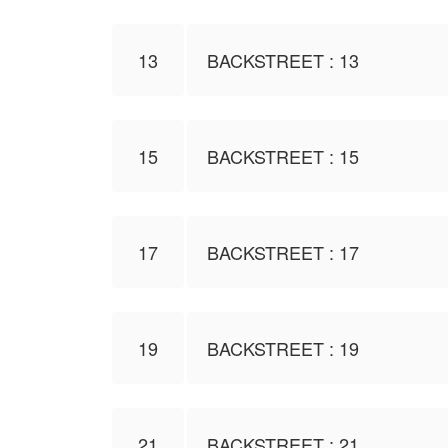
13
BACKSTREET : 13
15
BACKSTREET : 15
17
BACKSTREET : 17
19
BACKSTREET : 19
21
BACKSTREET : 21