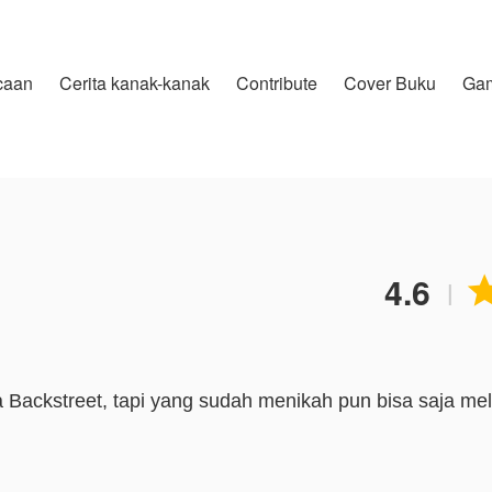
caan
Cerita kanak-kanak
Contribute
Cover Buku
Ga
4.6
|
 Backstreet, tapi yang sudah menikah pun bisa saja me
manusia berbeda jenis kelamin ini yang sudah menginjak
 SMA membuat mereka merahasiakan pernikahan mereka