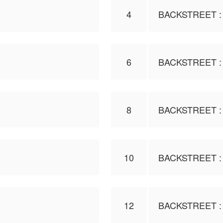
4
BACKSTREET :
6
BACKSTREET :
8
BACKSTREET :
10
BACKSTREET :
12
BACKSTREET :