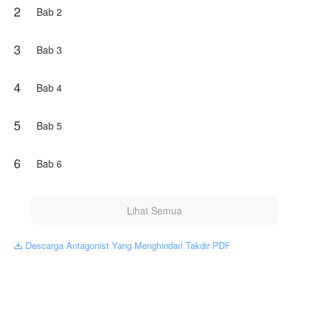
2
Karya ini diterbitkan atas izin NovelToon Aplolyn, isi
Bab 2
konten hanyalah pandangan pribadi pembuatnya, tidak
mewakili NovelToon sendiri
3
Bab 3
4
Bab 4
5
Bab 5
6
Bab 6
Lihat Semua
Descarga Antagonist Yang Menghindari Takdir PDF
