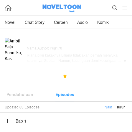



Novel
Chat Story
Cerpen
Audio
Komik
Ambil Saja Suamiku, Kak
Nama Author: Puji170
Riana pikir kakaknya Liliana tidak akan pernah menyukai
suaminya, Septian. Namun, kecurigaan demi kecurigaan

membawanya pada fakta bahwa sang kakak mencintai
Septian.
4.3M
140.3K
4.7



Tak ingin berebut cinta karena Septian sendiri sudah lama
memendam Rasa pada Liliana dengan cara menikahinya.
Riana akhirnya merelakan 5 tahun pernikahan dan pergi
Pendahuluan
Episodes
menjadi relawan di sorong.
Updated 83 Episodes
Naik
|
Turun
"Kenapa aku harus berebut cinta yang tak mungkin
menjadi milikku? Bagaimanapun aku bukan burung dalam
1
sangkar, aku berhak bahagia." —Riana
Bab 1
Bagaimana kisah selanjutnya, akankah Riana menemukan