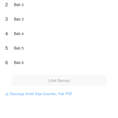
2
cinta sejati diatas luka pernikahan yang ingin ia kubur?
Bab 2
Karya ini diterbitkan atas izin NovelToon Puji170, isi konten
hanyalah pandangan pribadi pembuatnya, tidak mewakili
3
Bab 3
NovelToon sendiri
4
Bab 4
5
Bab 5
6
Bab 6
Lihat Semua
Descarga Ambil Saja Suamiku, Kak PDF
