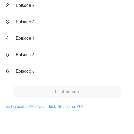
2
hanyalah pandangan pribadi pembuatnya, tidak mewakili
Episode 2
NovelToon sendiri
3
Episode 3
4
Episode 4
5
Episode 5
6
Episode 6
Lihat Semua
Descarga Aku Yang Tidak Sempurna PDF
