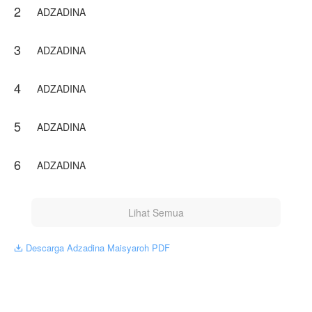
2
pernah mengalami kecelakaan parah hingga membuat
ADZADINA
wajahnya cacat. namun Adza tidak mempermasalahkan
yang penting ada tempat nya bernaung, dan selama
setengah tahun mereka tidak pernah dipertemukan
3
ADZADINA
setelah menikah.
Karya ini diterbitkan atas izin NovelToon Penapianoh, isi
4
ADZADINA
konten hanyalah pandangan pribadi pembuatnya, tidak
mewakili NovelToon sendiri
5
ADZADINA
6
ADZADINA
Lihat Semua
Descarga Adzadina Maisyaroh PDF
