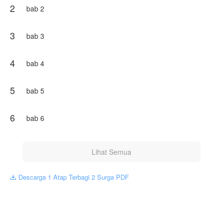
2
melupakan tanggung jawabku sebagai sosok ibu ataupun
bab 2
istri untuk mereka. Namun yang kudapat hanyalah
penghianatan.
Entah kuat atau tidak jika satu atap terbagi dua surga.
3
bab 3
Perkenalkan namaku Aisyah Kartika, dan inilah kisahku.
4
bab 4
Karya ini diterbitkan atas izin NovelToon Septi.sari, isi konten
hanyalah pandangan pribadi pembuatnya, tidak mewakili
NovelToon sendiri
5
bab 5
6
bab 6
Lihat Semua
Descarga 1 Atap Terbagi 2 Surga PDF
