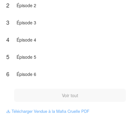
2
Cet ouvrage est publié par NovelToon autorisé parNaira
Épisode 2
Sousa, le contenu ne représente que l'opinion de l'auteur au
lieu de la position de NovelToon.
3
Épisode 3
4
Épisode 4
5
Épisode 5
6
Épisode 6
Voir tout
Télécharger Vendue à la Mafia Cruelle PDF
