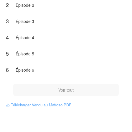
2
___Ton frère t'a vendue à moi pour régler une dette
Épisode 2
gigantesque qu'il a dans l'un de mes casinos.
Depuis ce jour, la vie d'Amanda a pris un tournant radical.
3
Épisode 3
Quel serait son destin sous l'emprise de cet homme, vénéré
comme la personne la plus redoutée et impitoyable d'Italie?
4
Épisode 4
Cet ouvrage est publié par NovelToon autorisé parMalu
Eufrasio, le contenu ne représente que l'opinion de l'auteur
5
Épisode 5
au lieu de la position de NovelToon.
6
Épisode 6
Voir tout
Télécharger Vendu au Mafioso PDF
