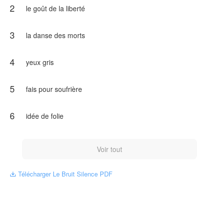
2
pas pour les âmes sensibles
le goût de la liberté
Cet ouvrage est publié par NovelToon autorisé parDO-REMI,
le contenu ne représente que l'opinion de l'auteur au lieu de
3
la danse des morts
la position de NovelToon.
4
yeux gris
5
fais pour soufrière
6
idée de folie
Voir tout
Télécharger Le Bruit Silence PDF
