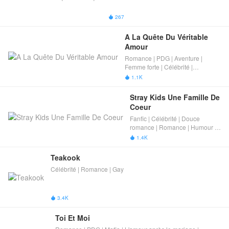
267

A La Quête Du Véritable 
Amour
Romance | PDG | Aventure |
Femme forte | Célébrité |
Crossover de classe
1.1K

Stray Kids Une Famille De 
Coeur
Fanfic | Célébrité | Douce
romance | Romance | Humour |
Le coup de foudre（love at first
1.4K

sight）
Teakook
Célébrité | Romance | Gay
3.4K

Toi Et Moi