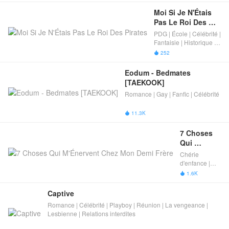
Moi Si Je N'Étais 
Pas Le Roi Des 
Pirates
PDG | École | Célébrité |
Fantaisie | Historique |
Fantaisie moderne
252

Eodum - Bedmates 
[TAEKOOK]
Romance | Gay | Fanfic | Célébrité
11.3K

7 Choses 
Qui 
M'Énervent 
Chérie
Chez Mon 
d'enfance |
Demi Frère
École |
1.6K

Célébrité |
Romance |
Captive
Gay | Playboy
Romance | Célébrité | Playboy | Réunion | La vengeance |
Lesbienne | Relations interdites