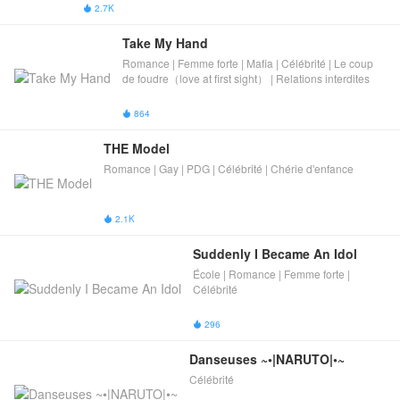
2.7K

Take My Hand
Romance | Femme forte | Mafia | Célébrité | Le coup
de foudre（love at first sight） | Relations interdites
864

THE Model
Romance | Gay | PDG | Célébrité | Chérie d'enfance
2.1K

Suddenly I Became An Idol
École | Romance | Femme forte |
Célébrité
296

Danseuses ~•|NARUTO|•~
Célébrité