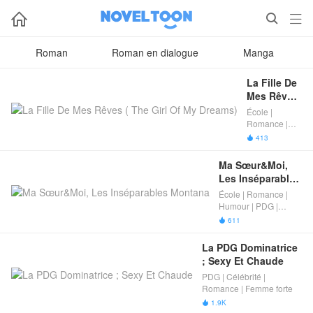



Roman
Roman en dialogue
Manga
La Fille De 
Mes Rêves 
( The Girl 
École |
Of My 
Romance |
Dreams)
Célébrité |
413

Douce
romance
Ma Sœur&Moi, 
Les Inséparables 
Montana
École | Romance |
Humour | PDG |
Célébrité | Crossover
611

de classe
La PDG Dominatrice 
; Sexy Et Chaude
PDG | Célébrité |
Romance | Femme forte
1.9K
