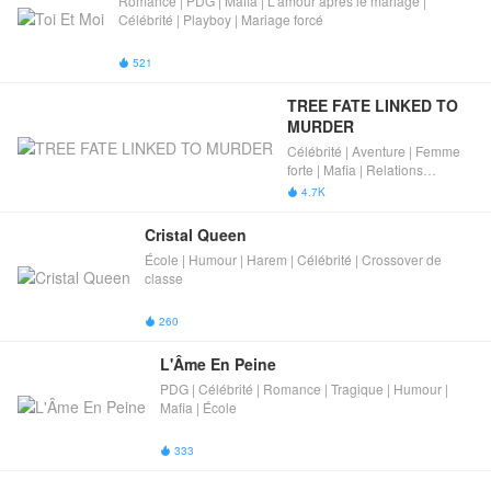
Romance | PDG | Mafia | L'amour après le mariage |
Célébrité | Playboy | Mariage forcé
521

TREE FATE LINKED TO 
MURDER
Célébrité | Aventure | Femme
forte | Mafia | Relations
interdites
4.7K

Cristal Queen
École | Humour | Harem | Célébrité | Crossover de
classe
260

L'Âme En Peine
PDG | Célébrité | Romance | Tragique | Humour |
Mafia | École
333
