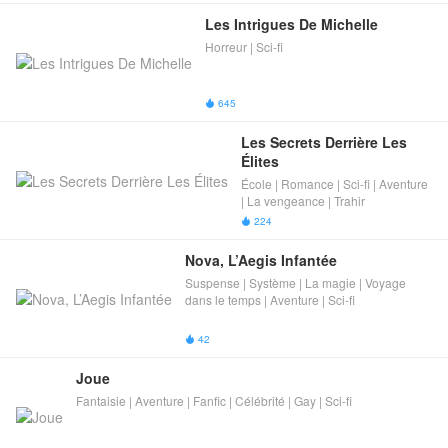
Les Intrigues De Michelle
Horreur | Sci-fi
645

Les Secrets Derrière Les 
Élites
École | Romance | Sci-fi | Aventure
| La vengeance | Trahir
224

Nova, L’Aegis Infantée
Suspense | Système | La magie | Voyage
dans le temps | Aventure | Sci-fi
42

Joue
Fantaisie | Aventure | Fanfic | Célébrité | Gay | Sci-fi