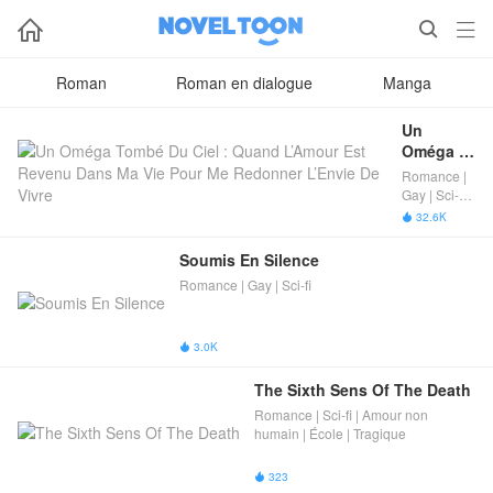



Roman
Roman en dialogue
Manga
Un 
Oméga 
Tombé 
Romance |
Du Ciel : 
Gay | Sci-fi |
Quand 
Bébé
32.6K

L’Amour 
Est 
Soumis En Silence
Revenu 
Romance | Gay | Sci-fi
Dans Ma 
Vie Pour 
Me 
3.0K

Redonner 
L’Envie 
The Sixth Sens Of The Death
De Vivre
Romance | Sci-fi | Amour non
humain | École | Tragique
323
