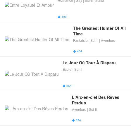
Romance | Gay | Sci-fi | Mafia
498

The Greatest Hunter Of All 
Time
Fantaisie | Sci-fi | Aventure
454

Le Jour Où Tout À Disparu
École | Sci-fi
554

L'Arc-en-ciel Des Rêves 
Perdus
Aventure | Sci-fi
634
