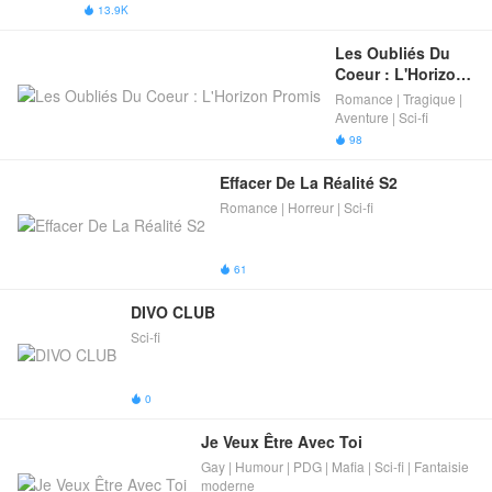
13.9K

Les Oubliés Du 
Coeur : L'Horizon 
Promis
Romance | Tragique |
Aventure | Sci-fi
98

Effacer De La Réalité S2
Romance | Horreur | Sci-fi
61

DIVO CLUB
Sci-fi
0

Je Veux Être Avec Toi
Gay | Humour | PDG | Mafia | Sci-fi | Fantaisie
moderne