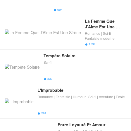
604

La Femme Que 
J'Aime Est Une 
Sirène
Romance | Sci-fi |
Fantaisie moderne
2.2K

Tempête Solaire
Sci-fi
333

L'Improbable
Romance | Fantaisie | Humour | Sci-fi | Aventure | École
262

Entre Loyauté Et Amour