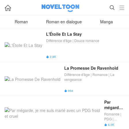



Roman
Roman en dialogue
Manga
L'Étoile Et La Stay
Différence d'âge​ | Douce romance
2.8K

La Promesse De Ravenhold
Différence d'âge​ | Romance | La
vengeance
954

Par 
mégarde, 
je me suis 
Romance |
marié 
PDG |
avec un 
L'amour
6.0K

après le