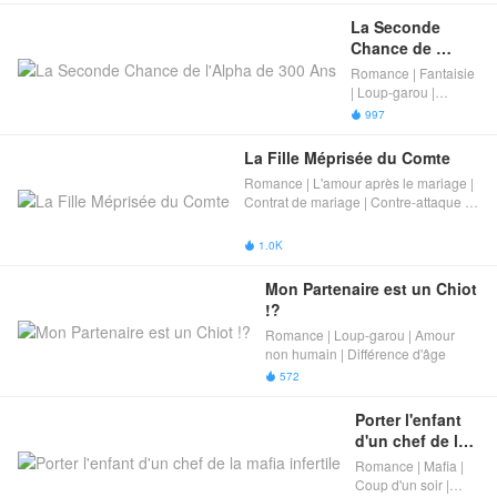
PDG froid 
mariage |
et cruel
La Seconde 
Douce
Chance de 
romance |
l'Alpha de 300 
Romance | Fantaisie
Le coup de
Ans
| Loup-garou |
foudre（love
Sorcière | Amour non
at first
997

humain | Différence
sight） |
d'âge​
Différence
La Fille Méprisée du Comte
d'âge​
Romance | L'amour après le mariage |
Contrat de mariage | Contre-attaque |
La vengeance | Différence d'âge​
1.0K

Mon Partenaire est un Chiot 
!?
Romance | Loup-garou | Amour
non humain | Différence d'âge​
572

Porter l'enfant 
d'un chef de la 
mafia infertile
Romance | Mafia |
Coup d'un soir |