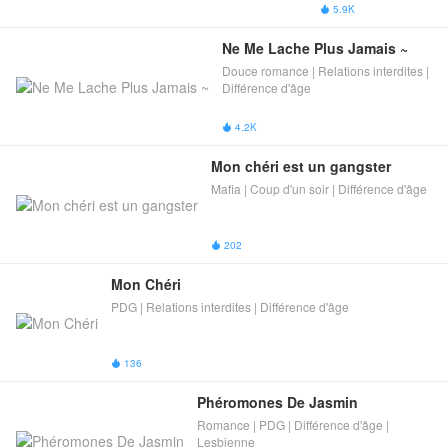
Crossover de classe
5.9K

| Différence d'âge​ |
Bébé Mignon​
Ne Me Lache Plus Jamais ~
Douce romance | Relations interdites |
Différence d'âge​
4.2K

Mon chéri est un gangster​
Mafia | Coup d'un soir | Différence d'âge​
202

Mon Chéri
PDG | Relations interdites | Différence d'âge​
136

Phéromones De Jasmin
Romance | PDG | Différence d'âge​ |
Lesbienne