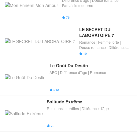
Différence d'âge​ | Douce romance |
Fantaisie moderne
76

LE SECRET DU 
LABORATOIRE 7
Romance | Femme forte |
Douce romance | Différence
d'âge​
10

Le Goût Du Destin
ABO | Différence d'âge​ | Romance
242

Solitude Extrême
Relations interdites | Différence d'âge​
72
