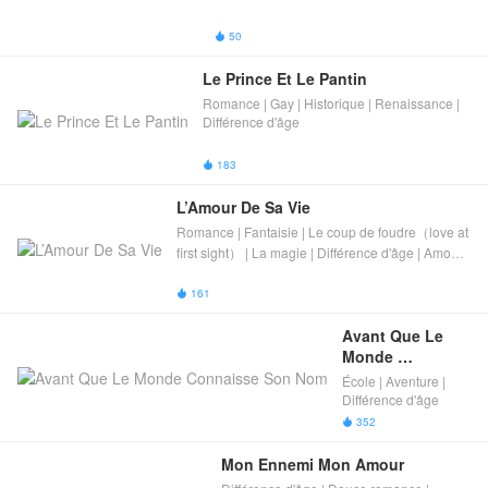
50

Le Prince Et Le Pantin
Romance | Gay | Historique | Renaissance |
Différence d'âge​
183

L’Amour De Sa Vie
Romance | Fantaisie | Le coup de foudre（love at
first sight） | La magie | Différence d'âge​ | Amour
non humain
161

Avant Que Le 
Monde 
Connaisse Son 
École | Aventure |
Nom
Différence d'âge​
352

Mon Ennemi Mon Amour