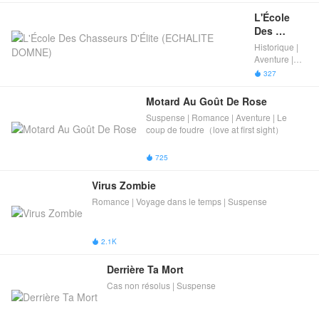
L'École 
Des 
Chasseurs 
Historique |
D'Élite 
Aventure |
(ECHALITE 
Suspense
327

DOMNE)
Motard Au Goût De Rose
Suspense | Romance | Aventure | Le
coup de foudre（love at first sight）
725

Virus Zombie
Romance | Voyage dans le temps | Suspense
2.1K

Derrière Ta Mort
Cas non résolus | Suspense