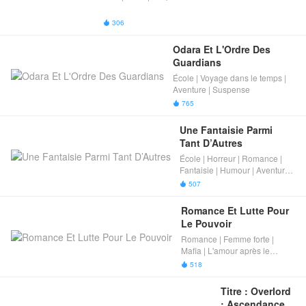
306

Odara Et L'Ordre Des 
Guardians
École | Voyage dans le temps |
Aventure | Suspense
765

Une Fantaisie Parmi 
Tant D’Autres
École | Horreur | Romance |
Fantaisie | Humour | Aventure |
Suspense
507

Romance Et Lutte Pour 
Le Pouvoir
Romance | Femme forte |
Mafia | L'amour après le
mariage | Suspense
518

Titre : Overlord 
: Ascendance 