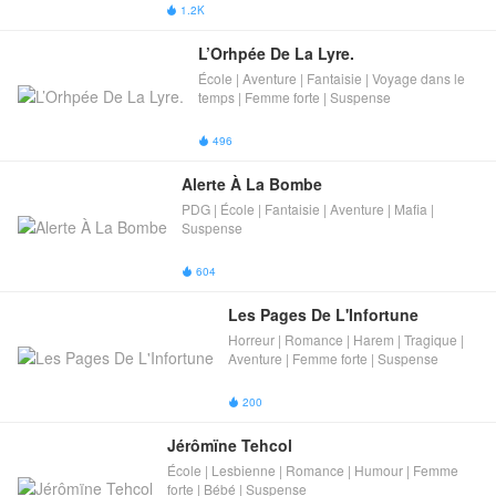
1.2K

L’Orhpée De La Lyre.
École | Aventure | Fantaisie | Voyage dans le
temps | Femme forte | Suspense
496

Alerte À La Bombe
PDG | École | Fantaisie | Aventure | Mafia |
Suspense
604

Les Pages De L'Infortune
Horreur | Romance | Harem | Tragique |
Aventure | Femme forte | Suspense
200

Jérômïne Tehcol
École | Lesbienne | Romance | Humour | Femme
forte | Bébé | Suspense