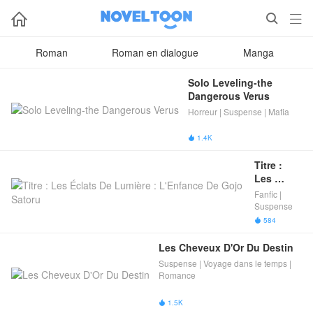



Roman
Roman en dialogue
Manga
Solo Leveling-the 
Dangerous Verus
Horreur | Suspense | Mafia
1.4K

Titre : 
Les 
Éclats De 
Fanfic |
Lumière : 
Suspense
L'Enfance 
584

De Gojo 
Satoru
Les Cheveux D'Or Du Destin
Suspense | Voyage dans le temps |
Romance
1.5K
