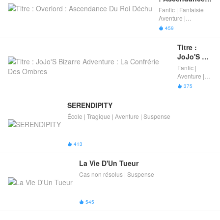
Du Roi Déchu
Fanfic | Fantaisie |
Aventure |
Suspense
459

Titre : 
JoJo'S 
Bizarre 
Fanfic |
Adventure 
Aventure |
: La 
Suspense
375

Confrérie 
Des 
SERENDIPITY
Ombres
École | Tragique | Aventure | Suspense
413

La Vie D'Un Tueur
Cas non résolus | Suspense
545
