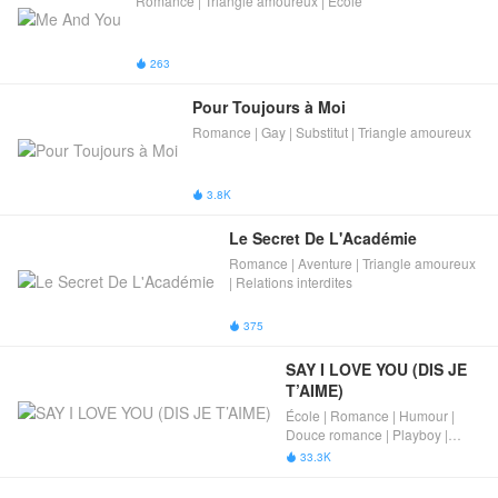
Romance | Triangle amoureux | École
263

Pour Toujours à Moi
Romance | Gay | Substitut | Triangle amoureux
3.8K

Le Secret De L'Académie
Romance | Aventure | Triangle amoureux
| Relations interdites
375

SAY I LOVE YOU (DIS JE 
T’AIME)
École | Romance | Humour |
Douce romance | Playboy |
Triangle amoureux
33.3K
