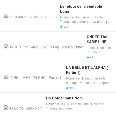
Le retour de la véritable 
Luna
Romance | Fantaisie | Substitut |
Triangle amoureux | Loup-garou |
Tricherie | Trahir | Réunion | Amour
605

non humain
UNDER The 
SAME LINE 
"Onaji Sen No 
École | Romance
Shita"
| Humour |
Camouflage |
491

Triangle
amoureux | Se
LA BELLE ET L’ALPHA ( 
sentir bien
Partie 1)
Romance | L'amour après le
mariage | Vampire | Loup-garou
| Triangle amoureux
950

Un Bordel Sans Nom
Romance | PDG | Femme forte | Célébrité |
Triangle amoureux