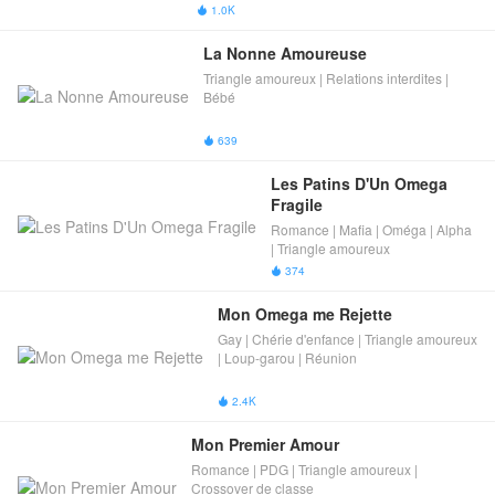
1.0K

La Nonne Amoureuse
Triangle amoureux | Relations interdites |
Bébé
639

Les Patins D'Un Omega 
Fragile
Romance | Mafia | Oméga | Alpha
| Triangle amoureux
374

Mon Omega me Rejette
Gay | Chérie d'enfance | Triangle amoureux
| Loup-garou | Réunion
2.4K

Mon Premier Amour
Romance | PDG | Triangle amoureux |
Crossover de classe