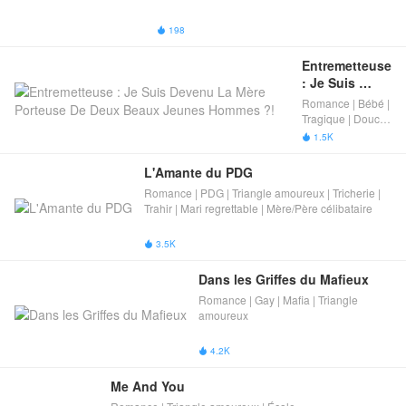
198

Entremetteuse 
: Je Suis 
Devenu La 
Romance | Bébé |
Mère Porteuse 
Tragique | Douce
De Deux 
romance | Contrat
1.5K

de mariage |
Beaux Jeunes 
Triangle
Hommes ?!
L'Amante du PDG
amoureux
Romance | PDG | Triangle amoureux | Tricherie |
Trahir | Mari regrettable | Mère/​​Père célibataire​
3.5K

Dans les Griffes du Mafieux
Romance | Gay | Mafia | Triangle
amoureux
4.2K

Me And You