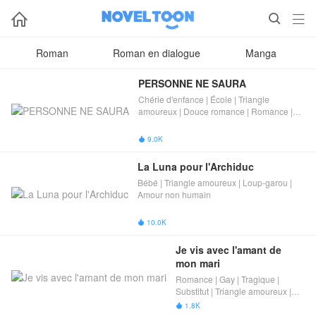



Roman
Roman en dialogue
Manga
PERSONNE NE SAURA
Chérie d'enfance | École | Triangle
amoureux | Douce romance | Romance |
Gay
9.0K

La Luna pour l'Archiduc
Bébé | Triangle amoureux | Loup-garou |
Amour non humain
10.0K

Je vis avec l'amant de 
mon mari
Romance | Gay | Tragique |
Substitut | Triangle amoureux |
Tricherie | Trahir
1.8K
