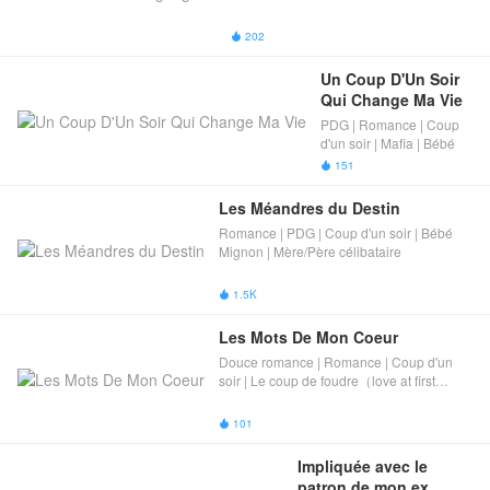
202

Un Coup D'Un Soir 
Qui Change Ma Vie
PDG | Romance | Coup
d'un soir | Mafia | Bébé
151

Les Méandres du Destin
Romance | PDG | Coup d'un soir | Bébé
Mignon​ | Mère/​​Père célibataire​
1.5K

Les Mots De Mon Coeur
Douce romance | Romance | Coup d'un
soir | Le coup de foudre（love at first
sight）
101

Impliquée avec le 
patron de mon ex