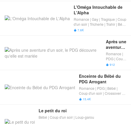
Bébé Mignon​
L'Oméga Intouchable de 
L'Alpha
Romance | Gay | Tragique | Coup
d'un soir | Tricherie | Trahir | Bébé
Mignon​ | Mère/​​Père célibataire​
7.6K

Après une 
aventure 
d'un soir, 
Romance |
le PDG 
PDG | Coup
découvre 
d'un soir | Le
912

coup de
qu'elle est 
foudre（love
mariée
Enceinte du Bébé du 
at first
PDG Arrogant
sight） |
Romance | PDG | Bébé |
Trahir |
Coup d'un soir | Crossover de
Crossover
classe
15.4K
de classe

Le petit du roi
Bébé | Coup d'un soir | Loup-garou