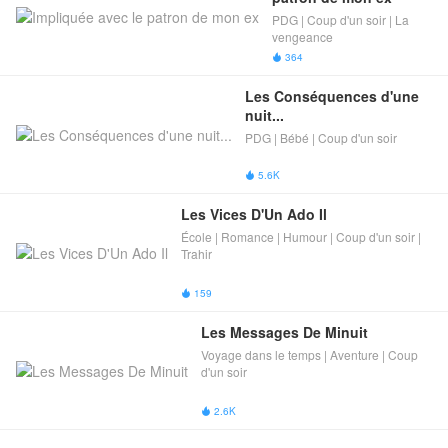
PDG | Coup d'un soir | La
vengeance
364

Les Conséquences d'une 
nuit...
PDG | Bébé | Coup d'un soir
5.6K

Les Vices D'Un Ado Il
École | Romance | Humour | Coup d'un soir |
Trahir
159

Les Messages De Minuit
Voyage dans le temps | Aventure | Coup
d'un soir
2.6K
