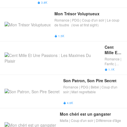
3.8K

Mon Trésor Voluptueux
Romance | PDG | Coup d'un soir | Le coup
de foudre（love at first sight）
1.5K

Cent 
Mille Et 
Une 
Romance |
Passions 
Fanfic |
: Les 
Coup d'un
1.1K

soir |
Maximes 
Triangle
Du 
Son Patron, Son Pire Secret
amoureux
Plaisir
Romance | PDG | Bébé | Coup d'un
soir | Mari regrettable
4.6K

Mon chéri est un gangster​
Mafia | Coup d'un soir | Différence d'âge​