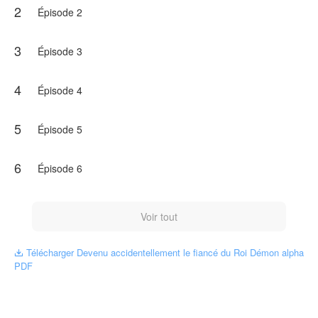
2
Épisode 2
Cet ouvrage est publié par NovelToon autorisé
parL.H. Meirelles, le contenu ne représente que
3
l'opinion de l'auteur au lieu de la position de
Épisode 3
NovelToon.
4
Épisode 4
5
Épisode 5
6
Épisode 6
Voir tout
Télécharger Devenu accidentellement le fiancé du Roi Démon alpha

PDF