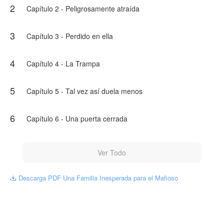
2
Entre secretos, mentiras, dolor y pasión...
Capítulo 2 - Peligrosamente atraída
¿Podrá el amor sobrevivir cuando la confianza ya ha
sido destruida?
¿O hay heridas demasiado profundas incluso para que
3
Capítulo 3 - Perdido en ella
el destino las cure?
NovelToon tiene autorización de Mary Mendes para
4
Capítulo 4 - La Trampa
publicar esa obra, el contenido del mismo representa el
punto de vista del autor, y no el de NovelToon.
5
Capítulo 5 - Tal vez así duela menos
6
Capítulo 6 - Una puerta cerrada
Ver Todo
Descarga PDF Una Familia Inesperada para el Mafioso
