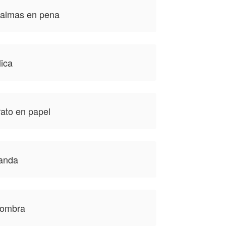
 almas en pena
lica
rato en papel
randa
sombra