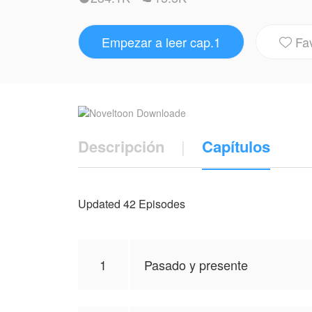
hogar, soñando con una familia que nunca 
un infierno de sombras cuando el mundo qu
Empezar a leer cap.1
Fa

NovelToon tiene autorización de Crisbella 
autor, y no el de NovelToon.
Descripción
|
Capítulos
Updated 42 Episodes
1
Pasado y presente