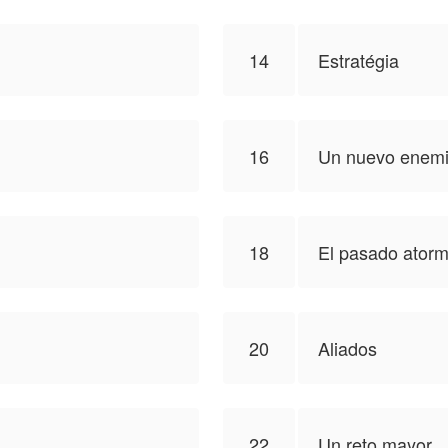
14
Estratégia
16
Un nuevo enem
18
El pasado ator
20
Aliados
22
Un reto mayor