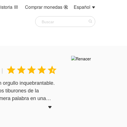
istoria
Comprar monedas
Español








|
 orgullo inquebrantable.
s tiburones de la
imera palabra en una

n el refugio de un