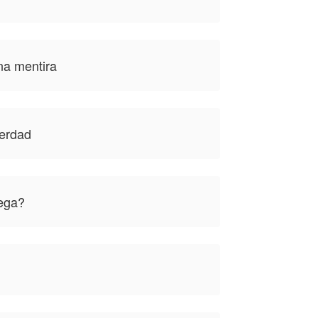
na mentira
verdad
ega?