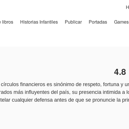
H
 libros
Historias Infantiles
Publicar
Portadas
Games
4.8
rculos financieros es sinónimo de respeto, fortuna y un
os más influyentes del país, su presencia intimida a lo
telar cualquier defensa antes de que se pronuncie la pr
rjada en el fuego.
ujer: una esposa dedicada que creía en la paciencia y e