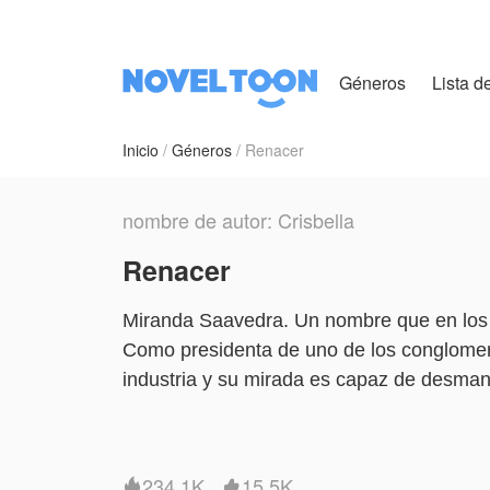
Géneros
Lista de
Inicio
Géneros
Renacer
nombre de autor: Crisbella
Renacer
Miranda Saavedra. Un nombre que en los cí
Como presidenta de uno de los conglomerad
industria y su mirada es capaz de desman
junta.
Pero esa armadura de seda y acero fue fo
Hubo un tiempo en que Miranda era otra m
234.1K
15.5K

