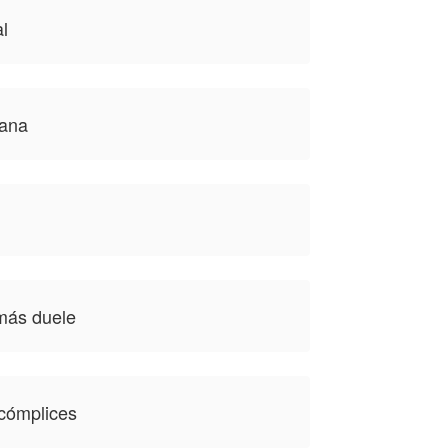
l
lana
 más duele
 cómplices