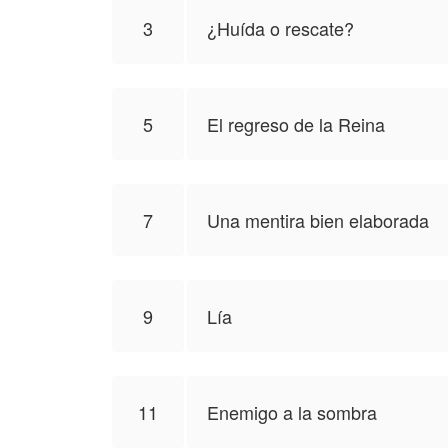
3
¿Huída o rescate?
5
El regreso de la Reina
7
Una mentira bien elaborada
9
Lía
11
Enemigo a la sombra