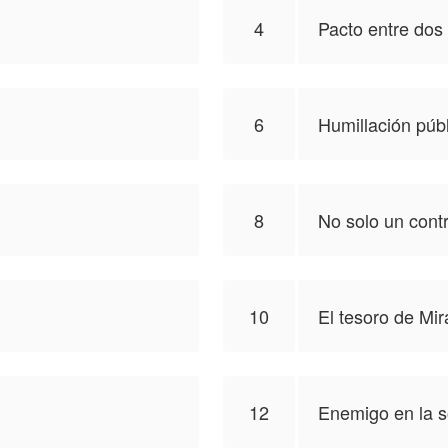
4
Pacto entre dos
6
Humillación púb
8
No solo un cont
10
El tesoro de Mi
12
Enemigo en la 