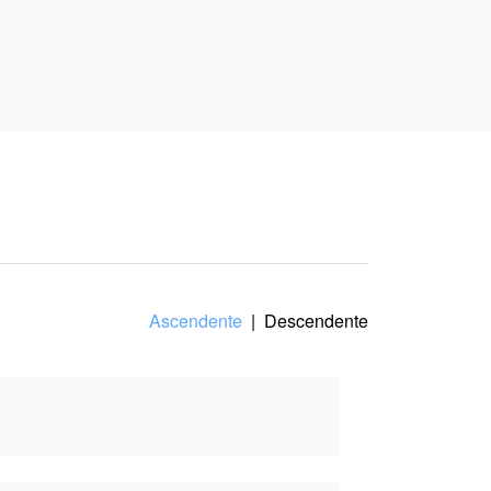
ante, convirtiéndose en
dida al mejor postor.
a el punto de vista del
Ascendente
|
Descendente