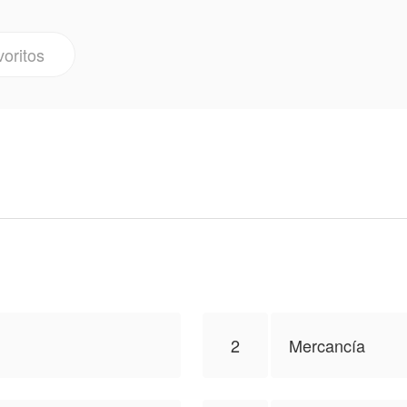
llegó. Esa vida "perfecta" se desintegró en un solo inst
e conocía la traicionó, siendo secuestrada para ser ven
voritos
para publicar esa obra, el contenido del mismo represent
2
Mercancía