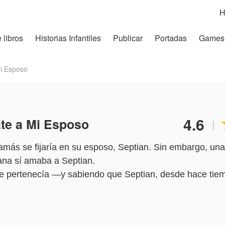
H
 libros
Historias Infantiles
Publicar
Portadas
Games
i Esposo
4.6
te a Mi Esposo
|
amás se fijaría en su esposo, Septian. Sin embargo, una
mana sí amaba a Septian.
le pertenecía —y sabiendo que Septian, desde hace tie
 casarse con ella— Riana decidió soltar los cinco años d
nca será mío? Al fin y al cabo, no soy un ave enjaulada