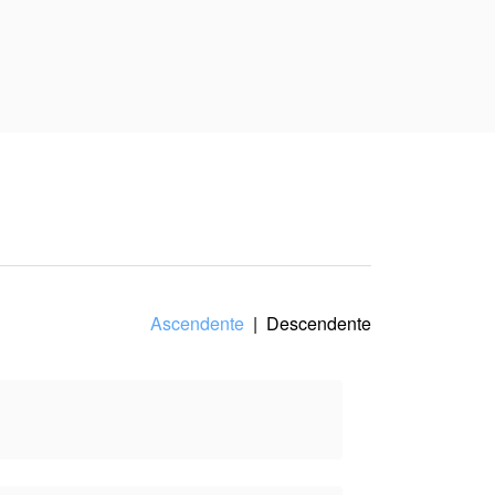
 el punto de vista
Ascendente
|
Descendente