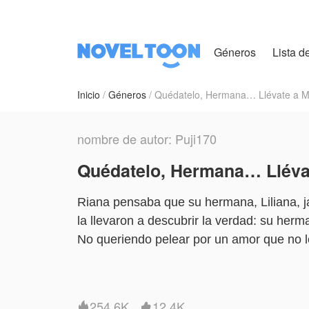
Géneros
Lista de
Inicio
Géneros
Quédatelo, Hermana… Llévate a M
nombre de autor: Puji170
Quédatelo, Hermana… Lléva
Riana pensaba que su hermana, Liliana, j
la llevaron a descubrir la verdad: su her
No queriendo pelear por un amor que no 
sentimientos por Liliana hasta el punto de
como voluntaria a Sorong.
“¿Por qué debo pelear por un amor que nu
254.6K
12.4K

