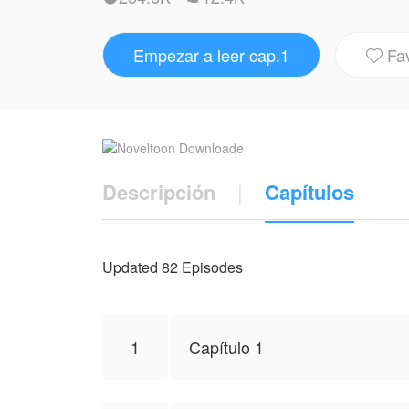
ser feliz.” —Riana
¿Qué ocurrirá después?
Empezar a leer cap.1
Fa
¿Encontrará Riana el amor verdadero sobr

NovelToon tiene autorización de Puji170 p
del autor, y no el de NovelToon.
Descripción
|
Capítulos
Updated 82 Episodes
1
Capítulo 1