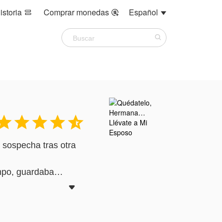
istoria
Comprar monedas
Español








 sospecha tras otra
mpo, guardaba
e matrimonio y partir

; tengo derecho a