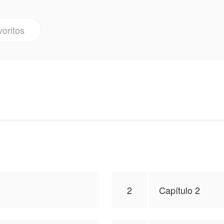
voritos
e las heridas del matrimonio que desea enterrar?
ara publicar esa obra, el contenido del mismo representa
2
Capítulo 2