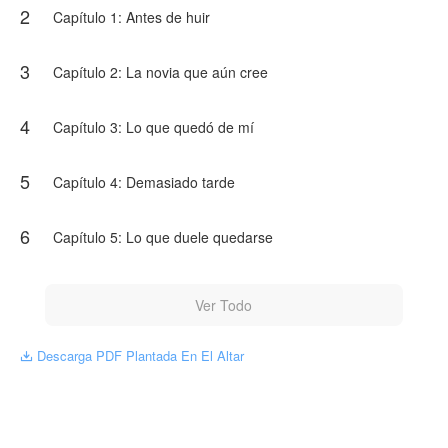
2
—No puedes hacer esto —le dijo Ethan, su mejor amigo.
Capítulo 1: Antes de huir
Adrian no dudó.
3
Capítulo 2: La novia que aún cree
—Ya no la amo.
El silencio fue brutal.
4
Capítulo 3: Lo que quedó de mí
—Estoy enamorado de otra persona.
5
Capítulo 4: Demasiado tarde
Ethan entendió todo sin necesidad de más palabras.
—La vas a destruir.
6
Capítulo 5: Lo que duele quedarse
Adrian no respondió. Solo sacó un sobre.
—Entrégaselo.
Ver Todo
Y se fue.
Descarga PDF Plantada En El Altar

Se fue de su propia boda.
De la mujer que lo esperaba vestida de blanco.
De una vida que prometió… y que decidió romper.