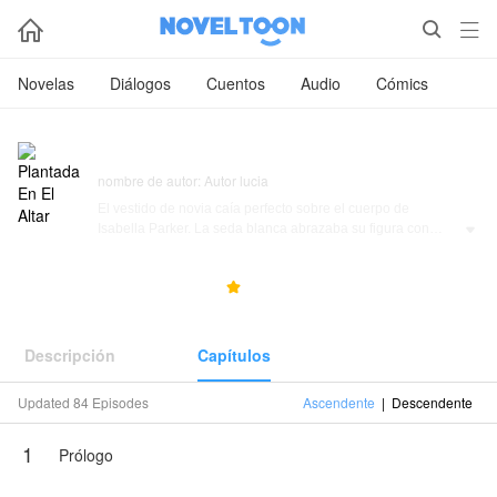



Novelas
Diálogos
Cuentos
Audio
Cómics
Plantada En El Altar
nombre de autor: Autor lucia
El vestido de novia caía perfecto sobre el cuerpo de
Isabella Parker. La seda blanca abrazaba su figura con

elegancia, y frente al espejo, sus ojos verdes brillaban
llenos de ilusión.
1.1M
53.5K
4.6



—Hoy me caso… —susurró, sin poder creerlo.
Todo estaba listo. La iglesia, los invitados… Adrian Collins
Descripción
Capítulos
esperándola al final del altar. O al menos eso creía.
Updated 84 Episodes
Ascendente
|
Descendente
Muy lejos de ahí, Adrian no estaba en la iglesia.
1
Estaba en un estacionamiento, con el mismo traje de
Prólogo
novio… pero con la decisión más fría en su mirada.