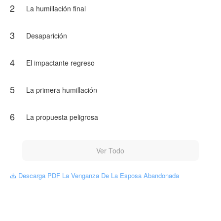
2
abandonó se ha convertido en su peor pesadilla.
La humillación final
La venganza de Daniela apenas comienza… y será
tan fría como el día en que él la destrozó."
3
Desaparición
NovelToon tiene autorización de Ana Rosa Yosef Osca
para publicar esa obra, el contenido del mismo
representa el punto de vista del autor, y no el de
4
El impactante regreso
NovelToon.
5
La primera humillación
6
La propuesta peligrosa
Ver Todo
Descarga PDF La Venganza De La Esposa Abandonada
