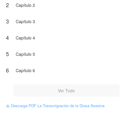
2
Una bomba oculta en su auto terminó con su vida
Capítulo 2
de forma trágica.
Pero el destino le dio una segunda oportunidad…
3
¡y despertó en el cuerpo de otra chica!
Capítulo 3
NovelToon tiene autorización de less22 para
publicar esa obra, el contenido del mismo
4
Capítulo 4
representa el punto de vista del autor, y no el de
NovelToon.
5
Capítulo 5
6
Capítulo 6
Ver Todo
Descarga PDF La Transmigración de la Diosa Asesina
