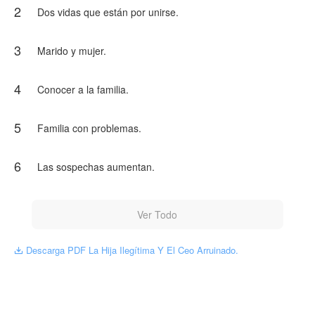
2
peligroso. Porque vivir bajo el mismo techo despierta una
Dos vidas que están por unirse.
tensión imposible de ignorar, mientras los secretos
amenazan con destruirlo todo.
Y cuando la verdad salga a la luz, ninguno estará
3
Marido y mujer.
dispuesto a perder lo que considera suyo.
NovelToon tiene autorización de Frida Escobar para
4
Conocer a la familia.
publicar esa obra, el contenido del mismo representa el
punto de vista del autor, y no el de NovelToon.
5
Familia con problemas.
6
Las sospechas aumentan.
Ver Todo
Descarga PDF La Hija Ilegítima Y El Ceo Arruinado.
