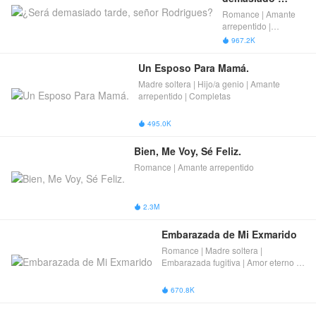
tarde, señor 
Romance | Amante
Rodrigues?
arrepentido |
Completas
967.2K

Un Esposo Para Mamá.
Madre soltera | Hijo/a genio | Amante
arrepentido | Completas
495.0K

Bien, Me Voy, Sé Feliz.
Romance | Amante arrepentido
2.3M

Embarazada de Mi Exmarido
Romance | Madre soltera |
Embarazada fugitiva | Amor eterno |
Amante arrepentido | Completas
670.8K
