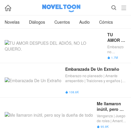



Novelas
Diálogos
Cuentos
Audio
Cómics
TU 
AMOR 
DESPUES 
Embarazo
DEL 
no
ADIÓS, 
planeado |
1.7M

Matrimonio
NO LO 
arreglado |
QUIERO.
Embarazada De Un Extraño
Amante
Embarazo no planeado | Amante
arrepentido
arrepentido | Traiciones y engaños |
| Completas
Completas
108.6K

Me llamaron 
inútil, pero 
soy la dueña 
Venganza | Juego
de todo
de roles | Amante
arrepentido |
95.9K

Completas