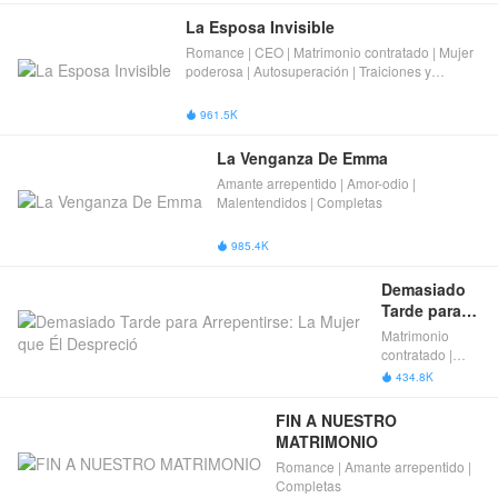
La Esposa Invisible
Romance | CEO | Matrimonio contratado | Mujer
poderosa | Autosuperación | Traiciones y
engaños | Amante arrepentido | Completas
961.5K

La Venganza De Emma
Amante arrepentido | Amor-odio |
Malentendidos | Completas
985.4K

Demasiado 
Tarde para 
Arrepentirse: 
Matrimonio
La Mujer que 
contratado |
Él Despreció
Mujer poderosa
434.8K

| Amante
arrepentido |
FIN A NUESTRO 
Completas
MATRIMONIO
Romance | Amante arrepentido |
Completas