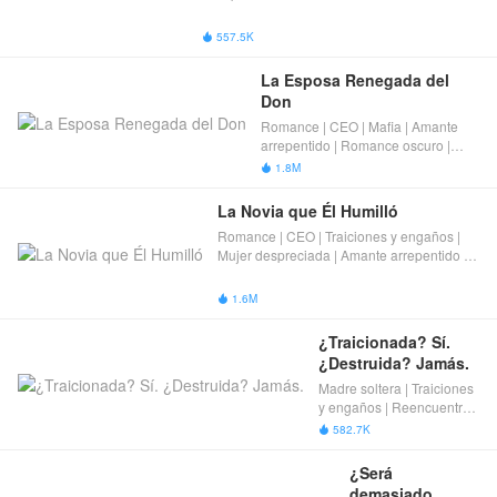
557.5K

La Esposa Renegada del 
Don
Romance | CEO | Mafia | Amante
arrepentido | Romance oscuro |
Completas
1.8M

La Novia que Él Humilló
Romance | CEO | Traiciones y engaños |
Mujer despreciada | Amante arrepentido |
Completas
1.6M

¿Traicionada? Sí. 
¿Destruida? Jamás.
Madre soltera | Traiciones
y engaños | Reencuentro |
Amante arrepentido |
582.7K

Completas
¿Será 
demasiado 