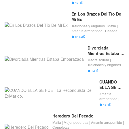
43.4K

En Los Brazos Del Tío De 
Mi Ex
Traiciones y engaños | Mafia |
Amante arrepentido | Casada
Con Mi Ex's Familiar | Completas
541.2K

Divorciada 
Mientras Estaba 
Embarazada
Madre soltera |
Traiciones y engaños |
Amante arrepentido |
1.5M

Divorcio | Completas
CUANDO 
ELLA SE 
FUE - La 
Amante
Reconquista 
arrepentido |
Del 
Reencuentro |
48.4K

Malentendidos
ExMarido.
Heredero Del Pecado
Mafia | Mujer poderosa | Amante arrepentido |
Completas