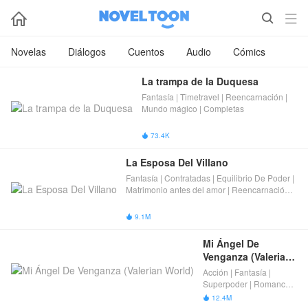



Novelas
Diálogos
Cuentos
Audio
Cómics
La trampa de la Duquesa
Fantasía | Timetravel | Reencarnación |
Mundo mágico | Completas
73.4K

La Esposa Del Villano
Fantasía | Contratadas | Equilibrio De Poder |
Matrimonio antes del amor | Reencarnación |
Mundo de fantasía | Completas
9.1M

Mi Ángel De 
Venganza (Valerian 
World)
Acción | Fantasía |
Superpoder | Romance |
Reencarnación |
12.4M

Reencarnación（época