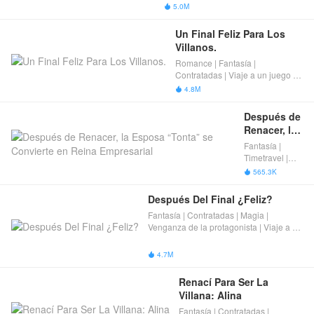
Reencarnación | Completas
5.0M

Un Final Feliz Para Los 
Villanos.
Romance | Fantasía |
Contratadas | Viaje a un juego |
Reencarnación | Completas
4.8M

Después de 
Renacer, la 
Esposa 
Fantasía |
“Tonta” se 
Timetravel |
Convierte 
CEO | Amor
565.3K

tras matrimonio
en Reina 
| Amor eterno |
Empresarial
Después Del Final ¿Feliz?
Reencarnación
Fantasía | Contratadas | Magia |
| Completas
Venganza de la protagonista | Viaje a un
mundo de fantasía | Reencarnación |
Completas
4.7M

Renací Para Ser La 
Villana: Alina
Fantasía | Contratadas |