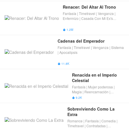
moderna） | Completas
Renacer: Del Altar Al Trono
Fantasía | Timetravel | Venganza |
Enfermizo | Casada Con Mi Ex's
Familiar | Completas
1.2M

Cadenas del Emperador
Fantasía | Timetravel | Venganza | Sistema
| Apocalipsis
11.8K

Renacida en el Imperio 
Celestial
Fantasía | Mujer poderosa |
Magia | Reencarnación |
Completas
9.2K

Sobreviviendo Como La 
Extra
Romance | Fantasía | Comedia |
Timetravel | Contratadas |