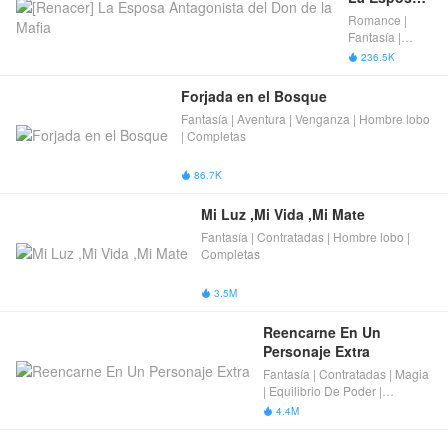
Antagonista 
Romance |
del Don de 
Fantasía |
la Mafia
Timetravel |
236.5K

Viaje En El
Tiempo |
Forjada en el Bosque
Pérdida de
Fantasía | Aventura | Venganza | Hombre lobo
memoria |
| Completas
Mafia | Juego
de roles |
Reencarnación
86.7K

| Divorcio |
Villana |
Mi Luz ,Mi Vida ,Mi Mate
Completas
Fantasía | Contratadas | Hombre lobo |
Completas
3.5M

Reencarne En Un 
Personaje Extra
Fantasía | Contratadas | Magia
| Equilibrio De Poder |
Reencarnación | Mundo
4.4M

mágico | Espadas y magia |
Completas