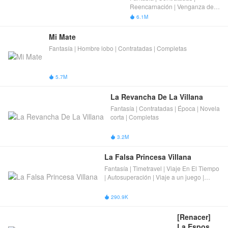
Reencarnación | Venganza de
la protagonista | Mundo de
6.1M

fantasía | Magia | Equilibrio De
Poder | Completas
Mi Mate
Fantasía | Hombre lobo | Contratadas | Completas
5.7M

La Revancha De La Villana
Fantasía | Contratadas | Época | Novela
corta | Completas
3.2M

La Falsa Princesa Villana
Fantasía | Timetravel | Viaje En El Tiempo
| Autosuperación | Viaje a un juego |
Completas
290.9K

[Renacer] 
La Esposa 