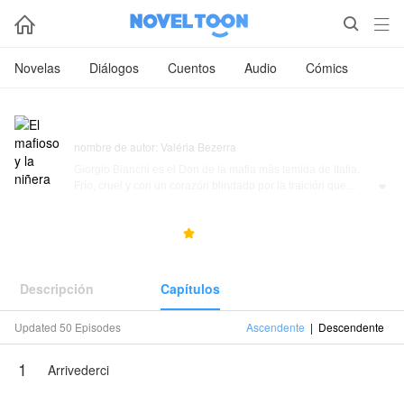



Novelas
Diálogos
Cuentos
Audio
Cómics
El mafioso y la niñera
nombre de autor: Valéria Bezerra
Giorgio Bianchi es el Don de la mafia más temida de Italia.
Frío, cruel y con un corazón blindado por la traición que

destruyó a su familia. Juró no volver a confiar en nadie, y
mucho menos a amar.
139.5K
6.3K
5.0



Pero cuando su esposa muere al dar a luz a su hija Vida,
Giorgio se encuentra con algo que no esperaba: una bebé
que depende completamente de él, y un vacío que no sabe
Descripción
Capítulos
cómo llenar.
Updated 50 Episodes
Ascendente
|
Descendente
Necesita una niñera. Lo que encuentra es a una mujer que
va a poner su mundo de cabeza.
1
Arrivederci
Ella no le tiene miedo. No se deja intimidar. Y lo peor de
todo: le hace sentir cosas que juró que nunca volvería a