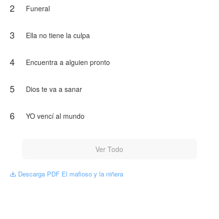
2
sentir.
Funeral
En el mundo de Giorgio, mostrar debilidad es una sentencia
de muerte. Pero enamorarse de la niñera de su hija podría
3
Ella no tiene la culpa
ser la decisión más peligrosa — y la más valiente — que
haya tomado.
4
Encuentra a alguien pronto
Porque incluso los hombres más despiadados tienen un
punto débil. Y el de Giorgio tiene ojos grandes y la risa más
contagiosa del mundo.
5
Dios te va a sanar
NovelToon tiene autorización de Valéria Bezerra para
publicar esa obra, el contenido del mismo representa el
6
YO vencí al mundo
punto de vista del autor, y no el de NovelToon.
Ver Todo
Descarga PDF El mafioso y la niñera
