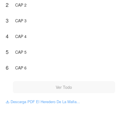
2
CAP 2
3
CAP 3
4
CAP 4
5
CAP 5
6
CAP 6
Ver Todo
Descarga PDF El Heredero De La Mafia...
