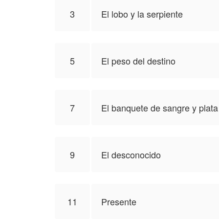
3
El lobo y la serpiente
NovelToon tiene autorización de Flaviana 
vista del autor, y no el de NovelToon.
5
El peso del destino
7
El banquete de sangre y plata
9
El desconocido
11
Presente