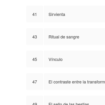
41
Sirvienta
43
Ritual de sangre
45
Vínculo
47
El contraste entre la transfor
49
El sello de las bestias