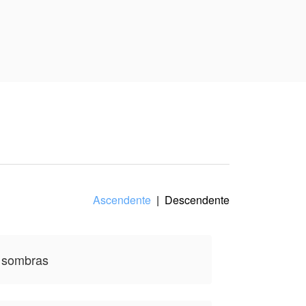
ente para coronar a
rozan el alma, pero
 por una mujer con
 brazos, Aron no
Ascendente
|
Descendente
scubre que su linaje
o todo.
s sombras
l cerco, Lyra deberá
u peor enemigo.