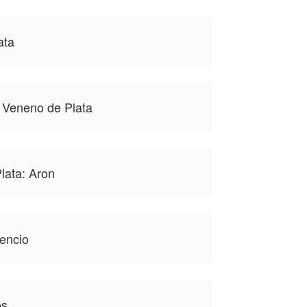
ata
l Veneno de Plata
lata: Aron
lencio
os