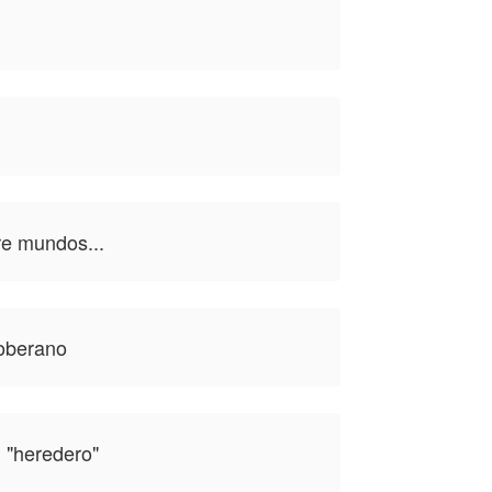
re mundos...
Soberano
l "heredero"