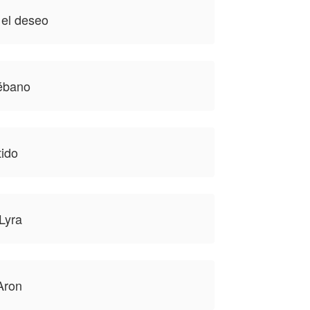
 el deseo
resenta el punto de
ébano
tido
Lyra
Aron