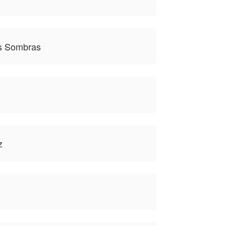
as Sombras
z