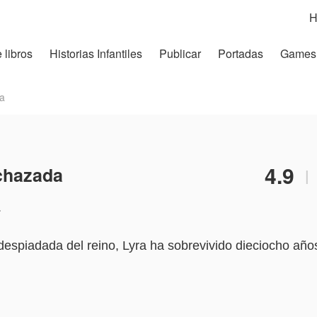
H
 libros
Historias Infantiles
Publicar
Portadas
Games
da
4.9
echazada
|
.
espiadada del reino, Lyra ha sobrevivido dieciocho año
 un cabello blanco como la luna que tiñe de negro cada n