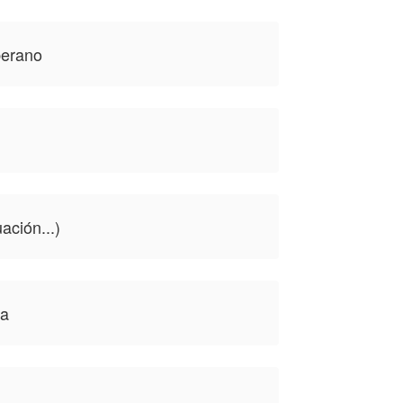
berano
ación...)
ta