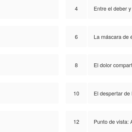
4
Entre el deber y
Silva para publicar esa obra, el contenido del mismo rep
6
La máscara de 
8
El dolor compar
10
El despertar de 
12
Punto de vista: 