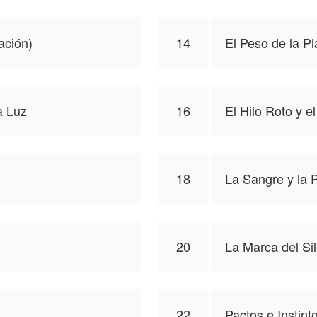
ación)
14
El Peso de la Pl
a Luz
16
El Hilo Roto y e
18
La Sangre y la P
20
La Marca del Si
22
Pactos e Instint