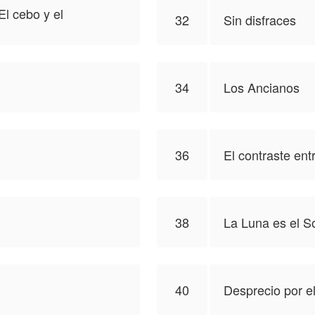
l cebo y el
32
Sin disfraces
34
Los Ancianos
36
El contraste ent
38
La Luna es el 
40
Desprecio por e