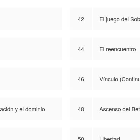
42
El juego del So
44
El reencuentro
46
Vínculo (Continu
mación y el dominio
48
Ascenso del Be
50
Libertad