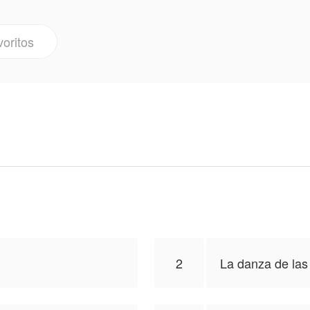
ería ser su compañero destinado— la rechaza públicam
e: lo rechaza de vuelta. Las palabras de ruptura le dest
voritos
ngre.
bismo, tan letal como seductor, que ha esperado siglos
ormentas. Desde el momento en que la atrapa entre sus
ta fuerzas que llevaban generaciones dormidas. Lyra de
 reclama como suya guarda un secreto capaz de destruirl
2
La danza de la
ciones políticas y un enemigo que devora almas cierran e
le y la verdad que podría convertir a su compañero en s