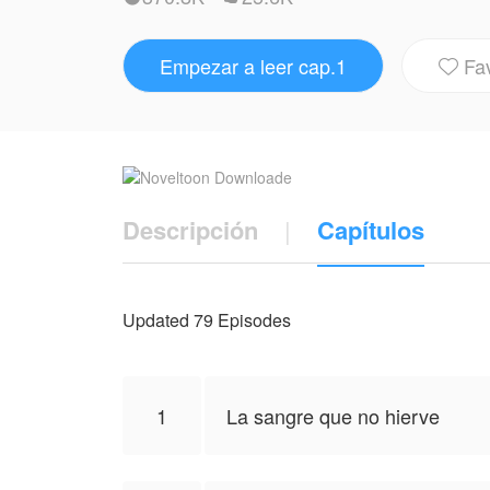
Cuando el Alfa Vane —el hombre que deb
otra como su Luna, Lyra hace lo impensabl
Empezar a leer cap.1
Fa
también encienden algo antiguo en su sa

Y entonces aparece él.
Aron. El Soberano.
Descripción
|
Capítulos
Un ser milenario de ojos negros como el a
aroma a madreselva y ojos que guardan t
piensa soltarla. Nunca.
Updated 79 Episodes
Pero el nuevo vínculo que los une despier
no está extinto... y que el hombre que la
1
La sangre que no hierve
Mientras conspiraciones ancestrales, trai
elegir entre el amor que la hace invencib