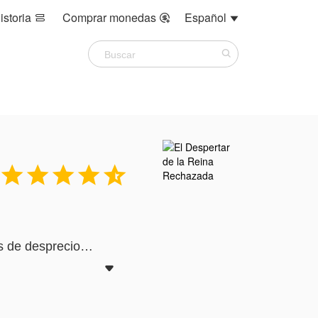
istoria
Comprar monedas
Español








s de desprecio
oche, y un poder
