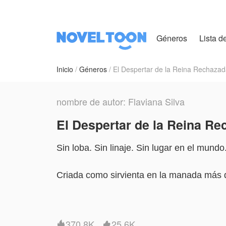
Géneros
Lista de
Inicio
Géneros
El Despertar de la Reina Rechaza
nombre de autor: Flaviana Silva
El Despertar de la Reina R
Sin loba. Sin linaje. Sin lugar en el mundo
Criada como sirvienta en la manada más d
ocultando lo único que la hace diferente:
latente que ni ella misma comprende.
370.8K
25.6K

