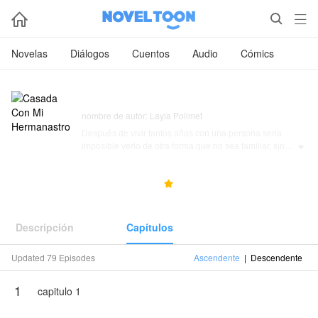



Novelas
Diálogos
Cuentos
Audio
Cómics
Casada Con Mi Hermanastro
nombre de autor: Layla Polimet
Después de vivir tantos años con una persona seria
imposible verlo de otra forma que no sea familiar, sin

embargo para Hailey fue obligada a contraer
matrimonio con su Hermanastro quién detesta tanto
1.8M
52.2K
4.8



NovelToon tiene autorización de Layla Polimet para
publicar esa obra, el contenido del mismo representa
el punto de vista del autor, y no el de NovelToon.
Descripción
Capítulos
Updated 79 Episodes
Ascendente
|
Descendente
1
capitulo 1