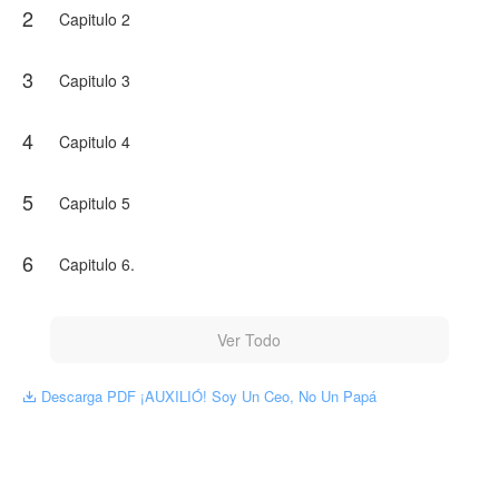
2
nervioso porque no sabe cómo abrir un pañal
Capitulo 2
autoadhesivo y su costosa camisa de seda acaba de ser
bautizada con saliva (y algo peor).
3
Capitulo 3
NovelToon tiene autorización de Yamila22 para publicar
esa obra, el contenido del mismo representa el punto de
vista del autor, y no el de NovelToon.
4
Capitulo 4
5
Capitulo 5
6
Capitulo 6.
Ver Todo
Descarga PDF ¡AUXILIÓ! Soy Un Ceo, No Un Papá
