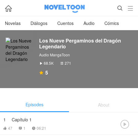



Novelas
Diálogos
Cuentos
Audio
Cómics
Los Nueve Pergaminos del Dragón
Legendario
Audio MangaToon
68.5K
271


5

Episodes
About
1
Capítulo 1

47
1
06:21


