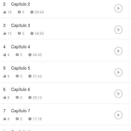
2
Capítulo 2

16
0
09:44



3
Capítulo 3

15
0
08:34



4
Capítulo 4

9
0
06:45



5
Capítulo 5

6
0
07:42



6
Capítulo 6

8
0
09:13



7
Capítulo 7

6
0
11:18


