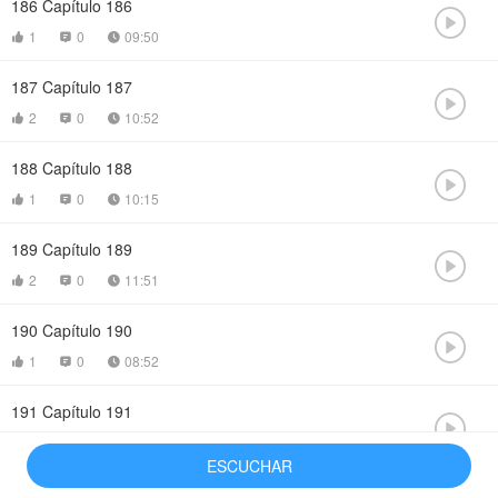
186
Capítulo 186

1
0
09:50



187
Capítulo 187

2
0
10:52



188
Capítulo 188

1
0
10:15



189
Capítulo 189

2
0
11:51



190
Capítulo 190

1
0
08:52



191
Capítulo 191

1
0
09:27



ESCUCHAR
192
Capítulo 192