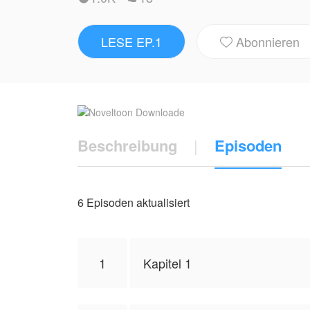
Rückblickend brodelt Oma vor Wut. Es ist
Ich denke mir, ich rede mit keinem Mädche
LESE EP.1
Abonnieren
kühn

-Welchen Bara-Reis von dir habe ich als
- Ich tu nicht. Hast du dem Bara Bhata 
-Welcher Freund??
- Hier ist sie (neben ihr war ein anderes 
- Ja, ich habe ihn noch nie gesehen!
Beschreibung
|
Episoden
- Nicht gesehen! Dann sagte er: Wie geht
-Ha ha ha ha ha ha ha
- Choppoppop
6 Episoden aktualisiert
-Ha ha ha ha ich habe gesungen
- Ja, ich habe gesungen. Aber wer sieht 
- Warum sollte ich singen, wenn ich ihn s
1
Kapitel 1
- Schauen Sie sich das rot-rosa Kleid an i
-Ha ha ha ha ha
- Thsssssssssssssssssssssssssssssssss Sha