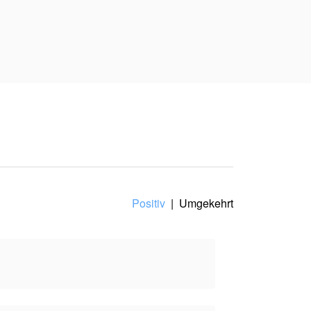
en? Ich sagte
Positiv
|
Umgekehrt