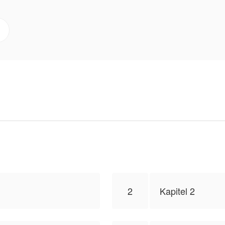
 beängstigend zu sehen...
n, ich störe nicht. Warum fängt er an, hierher zu komm
 Asche gegeben????(mir)
meines Freundes Asche gegeben???
Mädchen).
 es diesem Freund, rot-rosa???
diesen Freund von mir?
ehe?
2
Kapitel 2
hr genau an ...
itaan Fazil ist nicht schüchtern... (Es hieß weiter.)