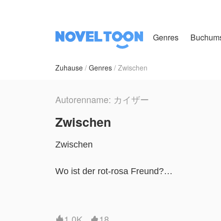
Genres
Buchum
Zuhause
Genres
Zwischen
Autorenname: カイザー
Zwischen
Zwischen
Wo ist der rot-rosa Freund?
- Thsssssssssssssssssssssssssssssssss
-Myrlo Keda Re???
-Dude Look Back (Rafi)
1.0K
18

