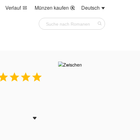
Verlauf
Münzen kaufen
Deutsch







