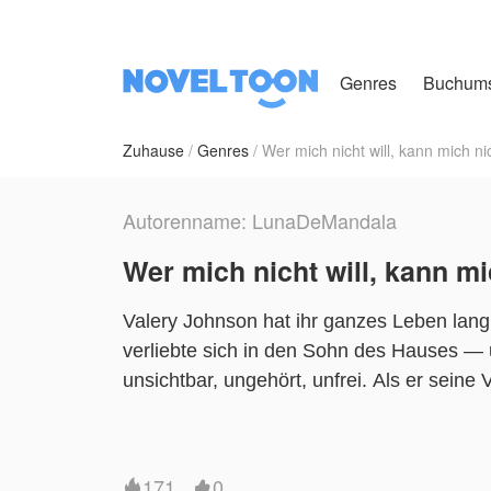
Genres
Buchum
Zuhause
Genres
Wer mich nicht will, kann mich ni
Autorenname: LunaDeMandala
Wer mich nicht will, kann mi
Valery Johnson hat ihr ganzes Leben lan
verliebte sich in den Sohn des Hauses — u
unsichtbar, ungehört, unfrei. Als er seine 
alles verändert.
Sie geht.
171
0

