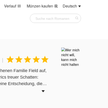
Verlauf
Münzen kaufen
Deutsch








|
enen Familie Field auf,
ics treuer Schatten:
 eine Entscheidung, die
