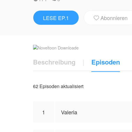
Nicht leise. Nicht gebrochen. Sondern mit
LESE EP.1
Abonnieren
Hafenstadt, in der niemand ihren Namen ke

was Eric nie hatte: Geduld, Respekt und d
Doch Eric Field lässt nicht los. Was als 
Valery zurückzuholen. Auch wenn er dafür
Beschreibung
|
Episoden
NovelToon hat von LunaDeMandala die Gene
Standpunkt des Autors wider und repräsent
62 Episoden aktualisiert
1
Valeria