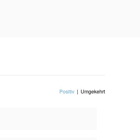
hrt — in eine
ord, der alles besitzt,
wollen.
 wird alles tun, um
 Inhalt spiegelt den
Positiv
|
Umgekehrt