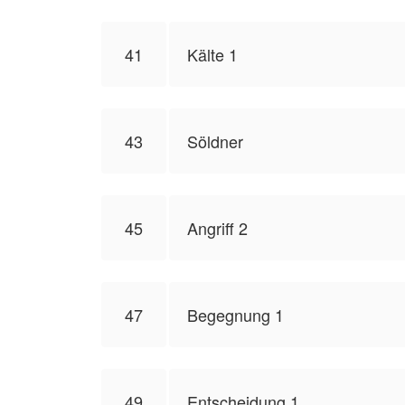
41
Kälte 1
43
Söldner
45
Angriff 2
47
Begegnung 1
49
Entscheidung 1