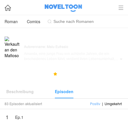


Roman
Comics

Verkauft an den Mafioso
Autorenname: Malu Eufrasio
Amanda, eine junge Frau von achtzehn Jahren, die ein
bescheidenes Leben führt, verdient ihren Lebensunterhalt,

indem sie in einem Nachtclub arbeitet, während sie bei
ihrem Bruder wohnt.
8.2K
204
5.0



Eines Tages kam sie nach Hause und fand zwei schwer
bewaffnete Schläger vor ihrer Wohnung. Im Inneren fand sie
ihren Bruder an einen Stuhl gefesselt und von einem
Beschreibung
Episoden
kräftigen Mann brutalisiert.
83 Episoden aktualisiert
Positiv
|
Umgekehrt
Ein weiterer Mann, tadellos gekleidet, belegte gelassen ihr
abgenutztes Sofa im Wohnzimmer und beobachtete, wie
1
sich alles entfaltete.
Ep.1
___ Mädchen, das Leben deines Bruders liegt in deinen