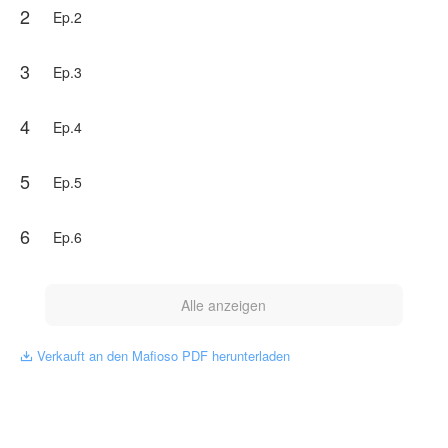
2
Händen.
Ep.2
___ Was?
___ Dein Bruder hat dich mir übergeben, um eine riesige
Schuld zu begleichen, die er in einem meiner Casinos hat.
3
Ep.3
Seit diesem Tag hat sich das Leben von Amanda drastisch
verändert.
4
Ep.4
Was wird ihr Schicksal in den Fängen dieses Mannes sein,
der als der furchterregendste und gnadenloseste Mann in
5
Ep.5
Italien verehrt wird?
NovelToon hat von Malu Eufrasio die Genehmigung
6
Ep.6
erhalten, dieses Werk zu veröffentlichen, der Inhalt spiegelt
den Standpunkt des Autors wider und repräsentiert nicht die
Position von NovelToon.
Alle anzeigen
Verkauft an den Mafioso PDF herunterladen
