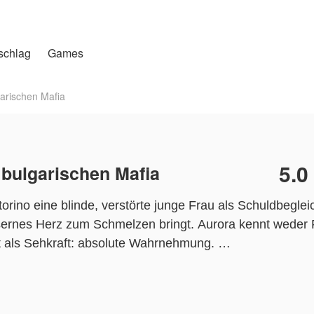
schlag
Games
arischen Mafia
5.0
 bulgarischen Mafia
rino eine blinde, verstörte junge Frau als Schuldbegleic
ernes Herz zum Schmelzen bringt. Aurora kennt weder 
ist als Sehkraft: absolute Wahrnehmung.
 er ihr Waffen. Dann gibt er ihr seine Welt.