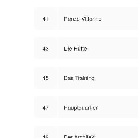
41
Renzo Vittorino
43
Die Hütte
45
Das Training
47
Hauptquartier
49
Der Architekt