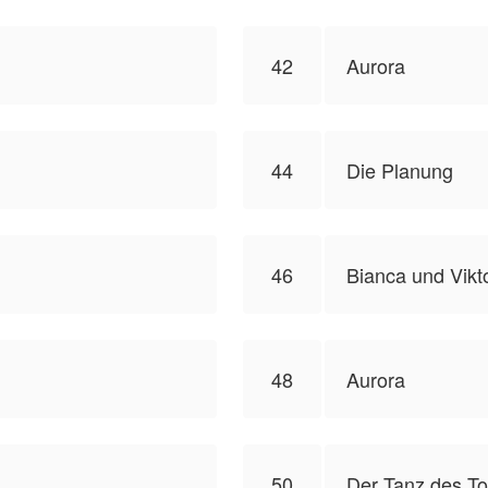
42
Aurora
44
Die Planung
46
Bianca und Vikt
48
Aurora
50
Der Tanz des T