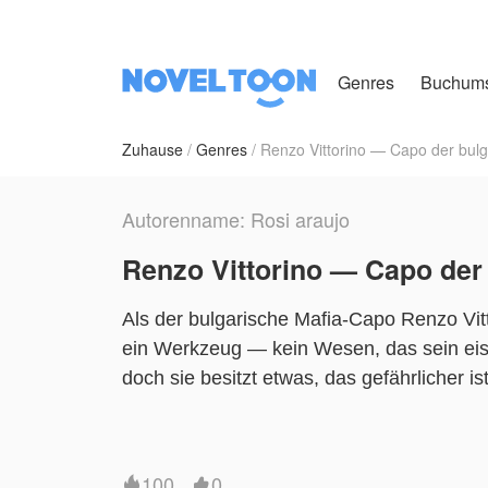
Genres
Buchum
Zuhause
Genres
Renzo Vittorino — Capo der bulg
Autorenname: Rosi araujo
Renzo Vittorino — Capo der
Als der bulgarische Mafia-Capo Renzo Vitto
ein Werkzeug — kein Wesen, das sein eis
doch sie besitzt etwas, das gefährlicher 
Renzo gibt ihr die Augen zurück. Dann gibt
100
0

