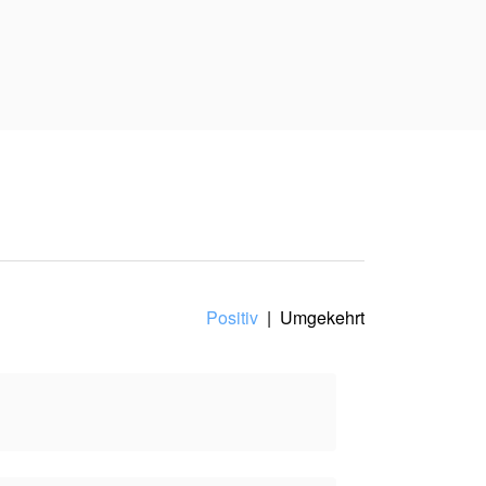
n die tödlichen Salons
s Imperiums aus Blut und
e Herkunft kommen ans
 wird sie zahlen, um die
lt spiegelt den
Positiv
|
Umgekehrt