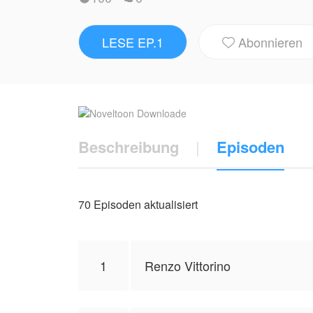
Von den nebelverhangenen Bergen Bulgarie
von Paris — Aurora verwandelt sich vom O
LESE EP.1
Abonnieren
Diamanten. Doch je tiefer sie in die Sch

Licht.
Wer hat sie als Kind gestohlen? Wer ist d
Wahrheit zu erfahren?
Beschreibung
|
Episoden
NovelToon hat von Rosi araujo die Genehmi
Standpunkt des Autors wider und repräsent
70 Episoden aktualisiert
1
Renzo Vittorino