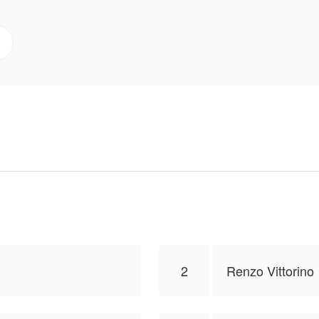
ns über die Schlösser der schottischen Highlands bis i
pfer zur Jägerin, von der Gefangenen zur Königin eine
atten vordringt, desto mehr Geheimnisse über ihre eigen
ie weinende Frau in ihrer Erinnerung? Und welchen Preis
gung erhalten, dieses Werk zu veröffentlichen, der Inha
iert nicht die Position von NovelToon.
2
Renzo Vittorino