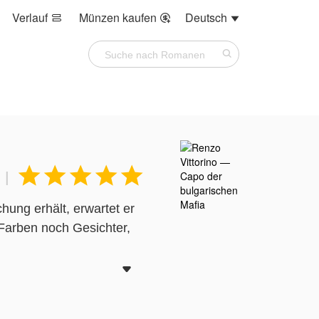
Verlauf
Münzen kaufen
Deutsch








|
hung erhält, erwartet er
Farben noch Gesichter,
