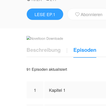
Wölfe
Ich springe auf und sehe, dass meine Kle
LESE EP.1
Abonnieren
ich völlig nackt und ohne Kleidung bin.

Verdammt, aber was zum Teufel ist mit mir
NovelToon hat von yoani de rosas die Gene
den Standpunkt des Autors wider und reprä
Beschreibung
|
Episoden
91 Episoden aktualisiert
1
Kapitel 1