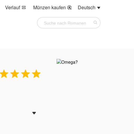
Verlauf
Münzen kaufen
Deutsch







etzt ist mir nur
