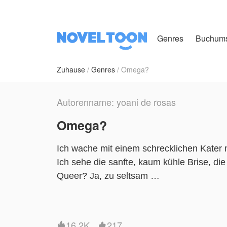
Genres
Buchum
Zuhause
Genres
Omega?
Autorenname: yoani de rosas
Omega?
Ich wache mit einem schrecklichen Kater 
Ich sehe die sanfte, kaum kühle Brise, die
Queer? Ja, zu seltsam
An diesem Date mit dem nächtlichen Wald fü
noch ein wenig kühl.
Ich schaue mich um und kann eher die Fl
16.2K
217

