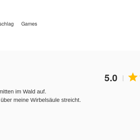
schlag
Games
5.0

|
mitten im Wald auf.
 über meine Wirbelsäule streicht.
hlt es sich furchtbar kalt an, morgens noch mehr, aber j
ucht eines Tieres erkennen