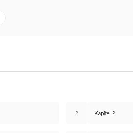
idung zerstört auf dem Boden liegt, Wolfsspuren um mic
 passiert?
hmigung erhalten, dieses Werk zu veröffentlichen, der I
sentiert nicht die Position von NovelToon.
2
Kapitel 2