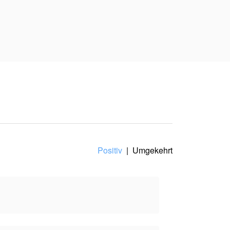
h herum sind und
nhalt spiegelt
Positiv
|
Umgekehrt