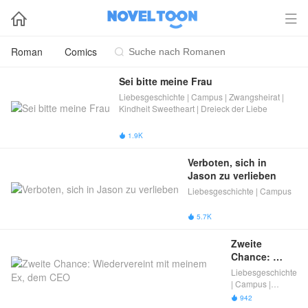


Roman
Comics

Sei bitte meine Frau
Liebesgeschichte | Campus | Zwangsheirat |
Kindheit Sweetheart | Dreieck der Liebe
1.9K

Verboten, sich in 
Jason zu verlieben
Liebesgeschichte | Campus
5.7K

Zweite 
Chance: 
Wiedervereint 
Liebesgeschichte
mit meinem 
| Campus |
Ex, dem CEO
Geschäftsführer
942
