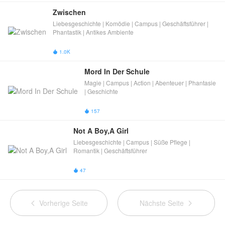
Zwischen
Liebesgeschichte | Komödie | Campus | Geschäftsführer |
Phantastik | Antikes Ambiente
1.0K

Mord In Der Schule
Magie | Campus | Action | Abenteuer | Phantasie
| Geschichte
157

Not A Boy,A Girl
Liebesgeschichte | Campus | Süße Pflege |
Romantik | Geschäftsführer
47

Vorherige Seite
Nächste Seite

