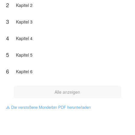
2
mächtig –, beginnt die Vergangenheit an die Tür zu
Kapitel 2
klopfen.
Denn Kim ist keine gewöhnliche Wölfin. Sie ist die
3
Kapitel 3
Enkelin des Mondes selbst. Und es gibt Mächte, die alles
dafür tun würden, sie in die Finger zu bekommen.
4
Kapitel 4
Als Máximo sie aufspürt, muss Andreia eine unmögliche
Entscheidung treffen: Weiter fliehen – oder dem Mann,
der sie einst zerstört hat, eine zweite Chance geben.
5
Kapitel 5
Nicht für sich. Für ihre Tochter.
NovelToon hat von Afrodite 18 die Genehmigung
6
Kapitel 6
erhalten, dieses Werk zu veröffentlichen, der Inhalt
spiegelt den Standpunkt des Autors wider und
repräsentiert nicht die Position von NovelToon.
Alle anzeigen
Die verstoßene Monderbin PDF herunterladen
