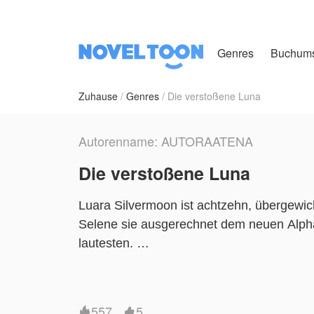
Genres
Buchum
Zuhause
Genres
Die verstoßene Luna
Autorenname: AUTORAATENA
Die verstoßene Luna
Luara Silvermoon ist achtzehn, übergewicht
Selene sie ausgerechnet dem neuen Alpha
lautesten.
Doch Luara senkt nicht den Kopf. Sie sprich
Der Preis: ein Koma, das zwei Jahre dauer
557
5

