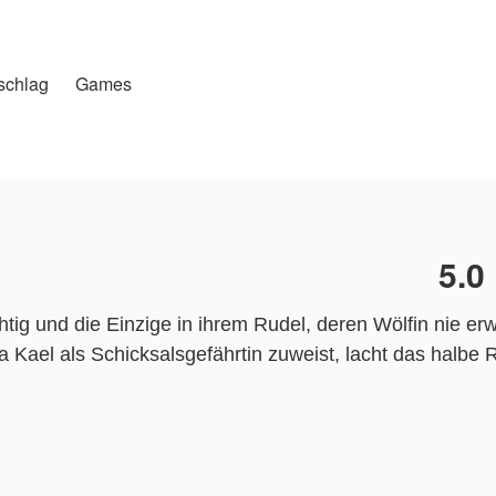
schlag
Games
5.0
ig und die Einzige in ihrem Rudel, deren Wölfin nie erwa
 Kael als Schicksalsgefährtin zuweist, lacht das halbe
t die Worte, die kein Wolf je hören will: „Ich verstoße di
t, und eine Wölfin namens Artemis, die in ihr erwacht 