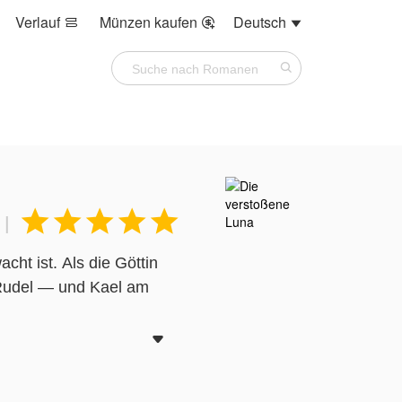
Verlauf
Münzen kaufen
Deutsch








|
cht ist. Als die Göttin
 Rudel — und Kael am

ch." Dreimal. Vor allen.
— schneeweiß, uralt und