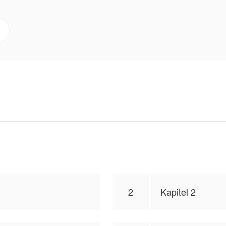
hts mehr, wie es war. Kael hat seinen Respekt verloren. 
 ist im Rudel eingetroffen — Edwards Black Dragma, der
. Und sein innerer Wolf erkennt in Luara das, worauf er
migung erhalten, dieses Werk zu veröffentlichen, der
iert nicht die Position von NovelToon.
2
Kapitel 2