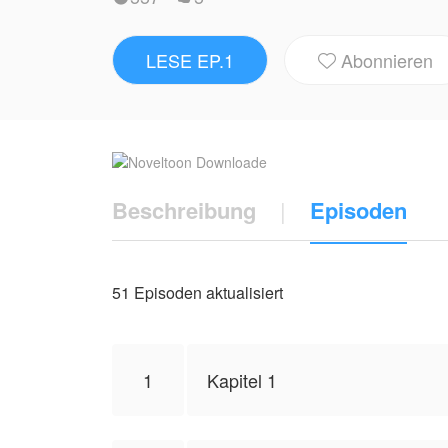
mächtiger als jeder Alpha.
LESE EP.1
Abonnieren
Als Luara die Augen wieder öffnet, ist nic

seinen Thron gestohlen. Und ein Fremder
Tausend Jahre alt. Halb Wolf, halb Vampir
wartet.
NovelToon hat von AUTORAATENA die Geneh
Beschreibung
|
Episoden
Standpunkt des Autors wider und repräsent
51 Episoden aktualisiert
1
Kapitel 1