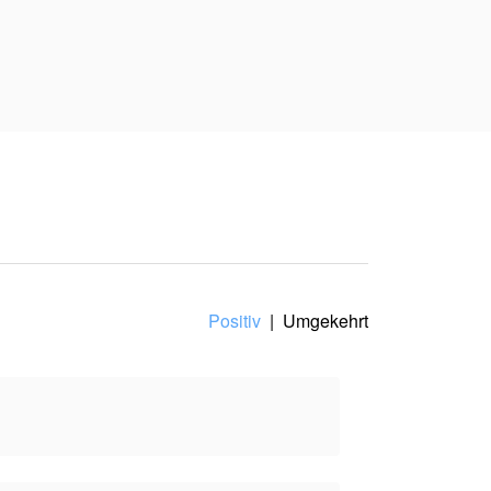
Ihre Schwester Lisa hat
 Oberste Alpha.
 seit einem Jahrtausend
 Inhalt spiegelt den
Positiv
|
Umgekehrt