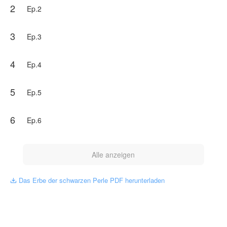
2
sondern von einem mächtigen Ältesten gestohlen
Ep.2
worden, der eine Verschwörung angezettelt hatte.
Unter der Anleitung des Kaisers begann Chen Kai den
herausfordernden Pfad des Kultivierens, der den Himmel
3
Ep.3
herausforderte. Sein Ziel: zurückzuholen, was ihm
gehörte, seine letzte verbliebene Familie zu beschützen
und diejenigen, die ihn verraten hatten, die Verzweiflung
4
Ep.4
kosten zu lassen.
NovelToon hat von Kokop Gann die Genehmigung
5
Ep.5
erhalten, dieses Werk zu veröffentlichen, der Inhalt
spiegelt den Standpunkt des Autors wider und
repräsentiert nicht die Position von NovelToon.
6
Ep.6
Alle anzeigen
Das Erbe der schwarzen Perle PDF herunterladen
