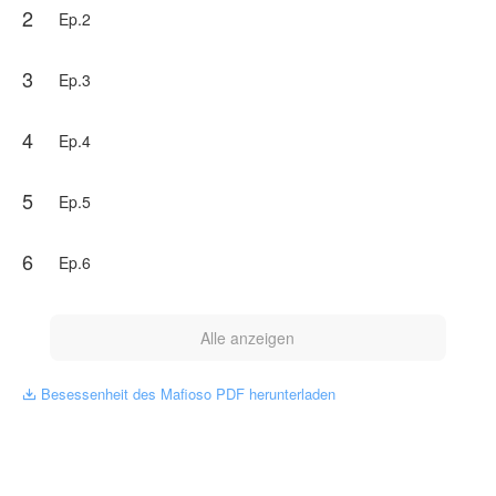
2
Wahrheit über sie nicht und sie ist entschlossen, ihr
Ep.2
Geheimnis zu bewahren. Wahnsinnig, chaotisch und
gewalttätig – wie hoch sind die Chancen, dass eine
Ehe zwischen zwei gleichermaßen gefährlichen
3
Ep.3
Menschen funktioniert? Stimmt das alte Sprichwort:
Gleiches zieht Gleiches an?“
4
Ep.4
NovelToon hat von Nairagua Jessica Gomes die
Genehmigung erhalten, dieses Werk zu
veröffentlichen, der Inhalt spiegelt den Standpunkt des
5
Ep.5
Autors wider und repräsentiert nicht die Position von
NovelToon.
6
Ep.6
Alle anzeigen
Besessenheit des Mafioso PDF herunterladen
