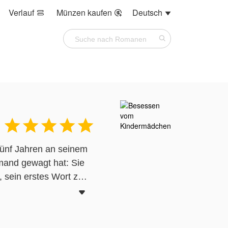
Verlauf
Münzen kaufen
Deutsch








fünf Jahren an seinem
mand gewagt hat: Sie
, sein erstes Wort zu

u mit den blauen Augen