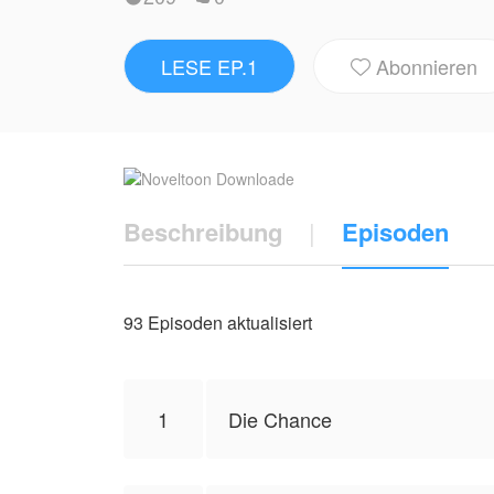
und dem Sturkopf entzieht sich seinem Zugr
Obsession beginnt, wird zum Kampf um Vert
LESE EP.1
Abonnieren
Vertrag, der sie an Enrico bindet. Für imm

NovelToon hat von Cintia _Escritora die G
Standpunkt des Autors wider und repräsent
Beschreibung
|
Episoden
93 Episoden aktualisiert
1
Die Chance