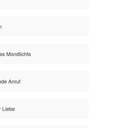
h
es Mondlichts
nde Anruf
 Liebe