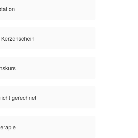
station
 Kerzenschein
onskurs
nicht gerechnet
herapie