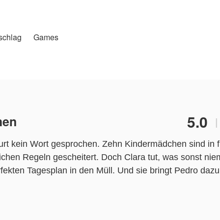
schlag
Games
5.0
hen
|
burt kein Wort gesprochen. Zehn Kindermädchen sind in 
chen Regeln gescheitert. Doch Clara tut, was sonst nie
rfekten Tagesplan in den Müll. Und sie bringt Pedro dazu
Firma. Seine Angestellten. Seine Gefühle. Aber diese Fra