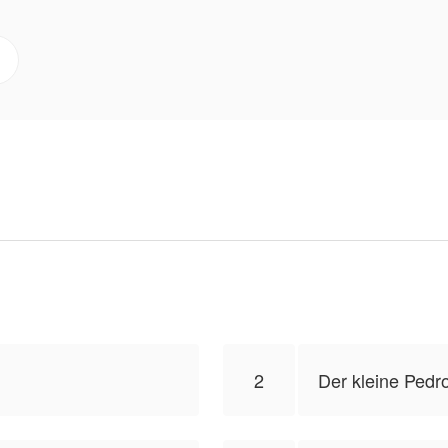
iff — und wird dabei zur einzigen Person, die er nicht ve
rauen, als Clara ein Geheimnis entdeckt, das alles infra
er.
enehmigung erhalten, dieses Werk zu veröffentlichen, der
iert nicht die Position von NovelToon.
2
Der kleine Pedr