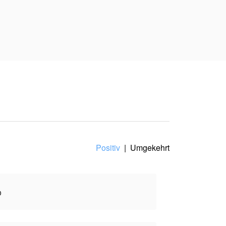
rlieren will. Was als
ge stellt: einen
 Inhalt spiegelt den
Positiv
|
Umgekehrt
o