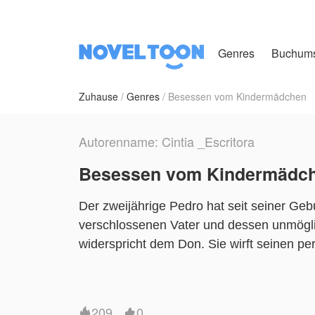
Genres
Buchum
Zuhause
Genres
Besessen vom Kindermädchen
Autorenname: Cintia _Escritora
Besessen vom Kindermädc
Der zweijährige Pedro hat seit seiner Ge
verschlossenen Vater und dessen unmögli
widerspricht dem Don. Sie wirft seinen pe
sagen — ihren Namen.
Enrico Santoro kontrolliert alles. Seine 
209
0

