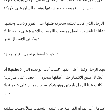
بفك أزرار قميصه وضم شفتيها وهما جالسان على الأريكة.
الرجل الذي كانت تعتليه سحرته فتنتها على الفور ولاعب وجنتيها.
"عائلتنا ناقشت بالفعل ووضعت اللمسات الأخيرة على خطوبتنا. لا
يمكنني الانفصال عنها."
"لكن لا أستطيع تحمل رؤيتها معك!"
تنهد الرجل وقبل أعلى أنفها. "لست أنت الوحيدة التي لا تطيقها! أنا
أيضًا لا أطيق الانتظار حتى أطلقها بمجرد أن أحصل على ميراثي."
كانت عينا الرجل باردتين وهو يتذكر سبب إجباره على خطوبة بلا
حب.
عندما رأت المرأة الكراهية في عينيه، ابتسمت قليلاً وقبلت شفتيه.