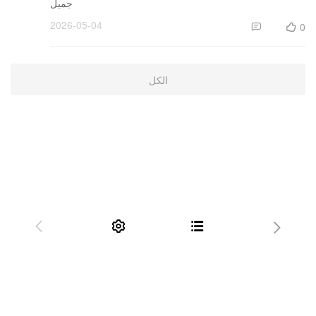
جميل
2026-05-04
0


الكل



