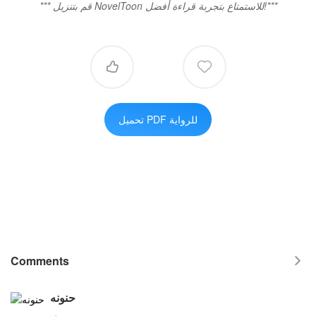
*** قم بتنزيل NovelToon للاستمتاع بتجربة قراءة أفضل!***


تحميل PDF للرواية
Comments

حنونه