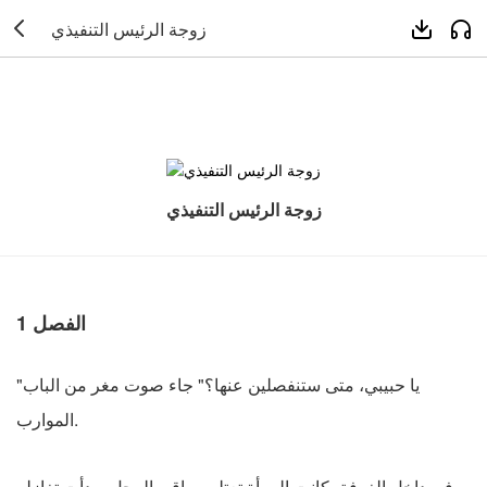



زوجة الرئيس التنفيذي
زوجة الرئيس التنفيذي
1 الفصل
"يا حبيبي، متى ستنفصلين عنها؟" جاء صوت مغر من الباب
الموارب.
في داخل الغرفة، كانت المرأة تعتلي ساقي الرجل وبدأت تغازله