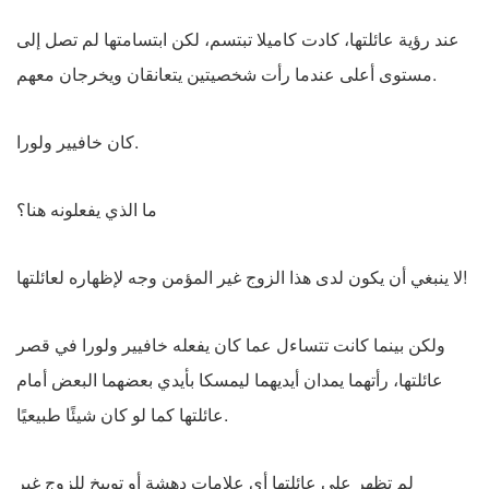
عند رؤية عائلتها، كادت كاميلا تبتسم، لكن ابتسامتها لم تصل إلى
مستوى أعلى عندما رأت شخصيتين يتعانقان ويخرجان معهم.
كان خافيير ولورا.
ما الذي يفعلونه هنا؟
لا ينبغي أن يكون لدى هذا الزوج غير المؤمن وجه لإظهاره لعائلتها!
ولكن بينما كانت تتساءل عما كان يفعله خافيير ولورا في قصر
عائلتها، رأتهما يمدان أيديهما ليمسكا بأيدي بعضهما البعض أمام
عائلتها كما لو كان شيئًا طبيعيًا.
لم تظهر على عائلتها أي علامات دهشة أو توبيخ للزوج غير