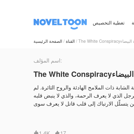
ة
Tالمؤامرة البيضاء
القناة
الصفحة الرئيسية
اسم المؤلف:
لمؤامرة البيضاء
لشابة ذات الملامح الهادئة والروح الثائرة. لم
ل الذي لا يعرف الرحمة، والذي لا ينبض قلبه
سلطة؟ وحين يتسلّل الارتباك إلى قلب قاتل لا يعرف سوى
ّره الدماء، هل يمكن لحبٍ أن يولد من رحم الخوف؟ جزيرتان، عدوّان، وأسرار مدفونة… وفتاة وحيدة ستقلب
كل شيء
1.4K
17

