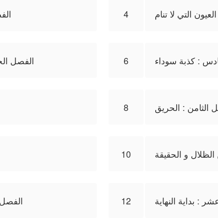
لعيون التي لا تنام
4
الف
دس : كذبة سوداء
6
الفصل الخ
8
الظلال و الحقيقة
10
ر : بداية النهاية
12
الفصل 