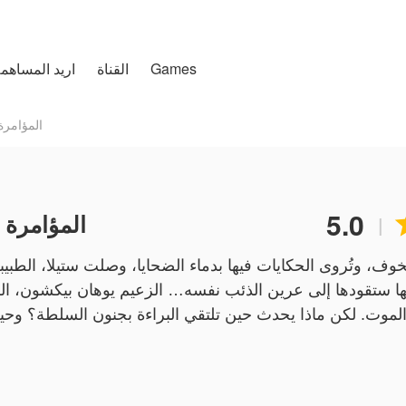
Games
تغطية التخصيص
القناة
اريد المساهم
he White Conspiracy
5.0
The White Conspiracyا
|
ف، وتُروى الحكايات فيها بدماء الضحايا، وصلت ستيلا، الطبيبة ا
ا ستقودها إلى عرين الذئب نفسه… الزعيم يوهان بيكشون، الرج
إلا على إيقاع الموت. لكن ماذا يحدث حين تلتقي البراءة بجنون ال
القسوة؟ في عالمٍ تسي