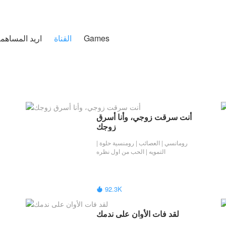
Games
تغطية التخصيص
القناة
اريد المساهم
أنت سرقت زوجي، وأنا أسرق 
زوجك
رومانسي | العصائب | رومنسية حلوة |
التمويه | الحب من اول نظره
92.3K

لقد فات الأوان على ندمك