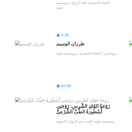
الحياة الجديدة | عقد الزواج | رومنسية
حلوة
4.3K

طرزان الوسيم
رومانسي | الحياة الحضرية | رومنسية حلوة
93.5K

زَوْجَةُ القَائِدِ الشَّرِسِ: زَوْجَتِي 
أُسْطُورَةُ الطِّبِّ الشَّرْعِيِّ
رومنسية حلوة | الحب بعد الزواج | التمويه