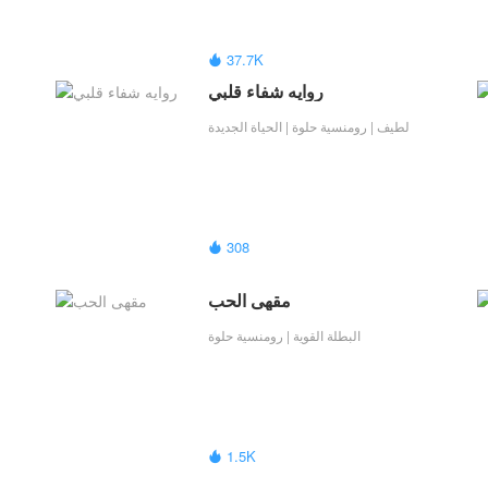
37.7K

روايه شفاء قلبي
لطيف | رومنسية حلوة | الحياة الجديدة
308

مقهى الحب
البطلة القوية | رومنسية حلوة
1.5K
