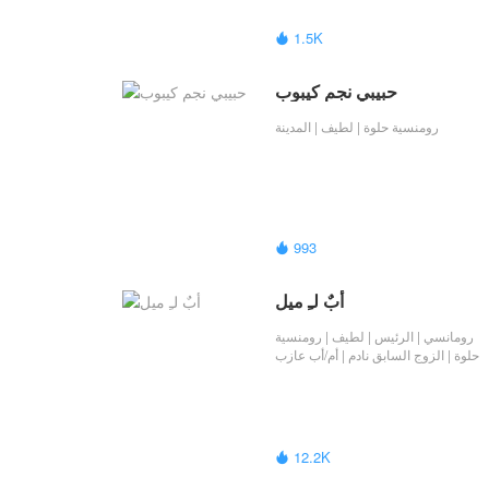
1.5K

حبيبي نجم كيبوب
رومنسية حلوة | لطيف | المدينة
993

أبٌ لـِ ميل
رومانسي | الرئيس | لطيف | رومنسية
حلوة | ​الزوج السابق نادم​​ | أم/أب عازب
12.2K
