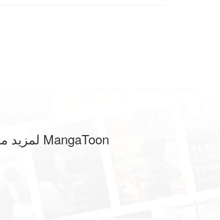
لمزيد من التشغيل واللعب ، يرجى تنزيل تطبيق MangaToon