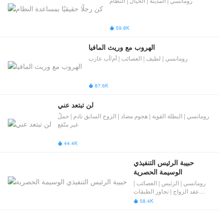
رومانسي | المدينة | الخيال | النظام
59.8K

الهروب مع وريث المافيا
رومانسي | لطيف | العصائب | أم/أب عازب
87.6K

لن تبتعد عني
رومانسي | البطلة القوية | هجوم مضاد | ​الزوج السابق نادم​​ | حملٌ
غير متّقع
44.4K

حبيبة الرئيس التنفيذي 
الوسيمة الحصرية
رومانسي | الرئيس | العصائب |
عقد الزواج | تجاوز الطبقات
الاجتماعية
58.4K
