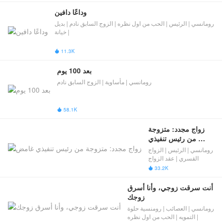
وداعًا دافين
رومانسي | الرئيس | الحب من اول نظره | ​الزوج السابق نادم​​ | بديل
| خيانة
11.3K

بعد 100 يوم
رومانسي | مأساوية | ​الزوج السابق نادم​​
58.1K

​زواج مجدد: متزوجة 
من رئيس تنفيذي 
غامض
رومانسي | الرئيس | الزواج
القسري | عقد الزواج
33.2K

أنت سرقت زوجي، وأنا أسرق 
زوجك
رومانسي | العصائب | رومنسية حلوة
| التمويه | الحب من اول نظره