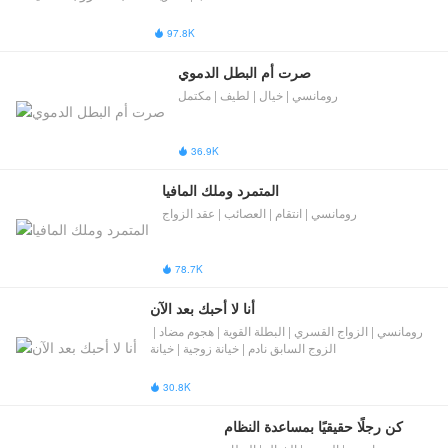
97.8K

صرت أم البطل الدموي
رومانسي | خيال | لطيف | مكتمل
36.9K

المتمرد وملك المافيا
رومانسي | انتقام | العصائب | عقد الزواج
78.7K

أنا لا أحبك بعد الآن
رومانسي | الزواج القسري | البطلة القوية | هجوم مضاد | ​
الزوج السابق نادم​​ | خيانة زوجية | خيانة
30.8K

كن رجلًا حقيقيًا بمساعدة النظام