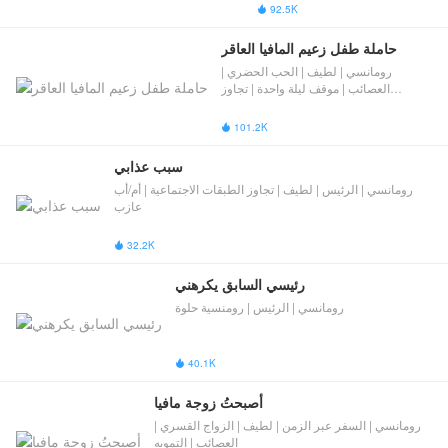
92.5K

حاملة طفل زعيم المافيا العاقر
رومانسي | لطيف | الحب الحضري |
العصائب | موقف ليلة واحدة | تجاوز
الطبقات الاجتماعية | فارق العمر
101.2K

سبب عذابي
رومانسي | الرئيس | لطيف | تجاوز الطبقات الاجتماعية | أم/أب
عازب
32.2K

​رئيسي السابق يكرهني
رومانسي | الرئيس | رومنسية حلوة
40.1K

أصبحتُ زوجة مافيا
رومانسي | السفر عبر الزمن | لطيف | الزواج القسري |
العصائب | التمويه