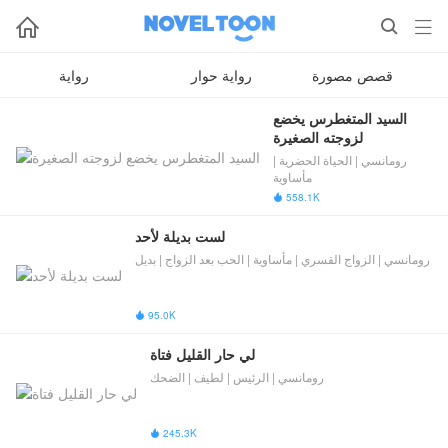



قصص مصورة
رواية حوار
رواية
السيد المتغطرس يخضع 
لزوجته الصغيرة
رومانسي | الحياة الحضرية |
مأساوية
558.1K

لست بديلة لأحد
رومانسي | الزواج القسري | مأساوية | الحب بعد الزواج | بديل
95.0K

لي حار القليل فتاة
رومانسي | الرئيس | لطيف | الضحك
245.3K
