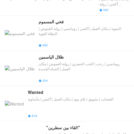
للعمل
أكشن | رواية
الغموض | خيال
592

فخي المسموم
التمويه | مكان العمل | أكشن | رومانسي | رواية الغموض |
البطلة القوية
682

ظلال الياسمين
رومانسي | رعب | الحب الحضري | رواية الغموض | مكان
العمل | الحياة الجديدة
204

Wanted
العصائب | تشويق | بلاي بوي | مكان العمل | أكشن | مأساوية
818

"لقاء بين سطرين!"