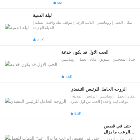
561

ليلة الدمية
مكان العمل | رومانسي | الذئب الرجل | موقف ليلة واحدة | تسلية |
الحياة الجديدة
2.0K

الحب الاول قد يكون خدعة
خيال المعجبين | تشويق | مكان العمل | رومانسي
1.6K

الزوجه الحامل للرئيس التنفيذي
مكان العمل | رومانسي | الرئيس | المدينة |
موقف ليلة واحدة | الحب من اول نظره
9.3K

حتى في قصص 
الرعب ما يزال 
عليّ الذهاب 
رعب | مكان العمل |