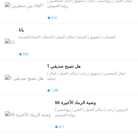
مكان العمل | رومانسي | خيال | تشويق | خيال المعجبين |
رواية الغموض
410

يانا
العصائب | تشويق | المدينة | مكان العمل | الضحك | الحياة الجديدة
220

هل تصبح صديقي ؟
خيال المعجبين | تشويق | رعب | مكان العمل | خيال |
تسلية
1.3K

وصية الرماد الأخيرة 56
الرئيس | رعب | مكان العمل | أكشن | رومانسي |
رواية الغموض
217
