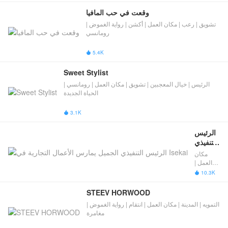
وقعت في حب المافيا
تشويق | رعب | مكان العمل | أكشن | رواية الغموض |
رومانسي
5.4K

Sweet Stylist
الرئيس | خيال المعجبين | تشويق | مكان العمل | رومانسي |
الحياة الجديدة
3.1K

الرئيس 
التنفيذي 
الجميل 
مكان
يمارس 
العمل |
الأعمال 
رومانسي
10.3K

| البطلة
التجارية 
القوية |
في 
STEEV HORWOOD
الحياة
Isekai
التمويه | المدينة | مكان العمل | انتقام | رواية الغموض |
الحضرية
مغامرة