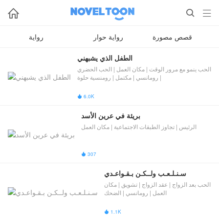



قصص مصورة
رواية حوار
رواية
الطفل الذي يشبهني
الحب ينمو مع مرور الوقت | مكان العمل | الحب الحضري
| رومانسي | مكتمل | رومنسية حلوة
6.0K

بريئة في عرين الأسد
الرئيس | تجاوز الطبقات الاجتماعية | مكان العمل
307

سـنـلـعـب ولــكـن بـقـواعـدي
الحب بعد الزواج | عقد الزواج | تشويق | مكان
العمل | رومانسي | الضحك
1.1K
