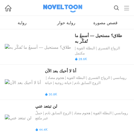



قصص مصورة
رواية حوار
رواية
طلاق؟ مستحيل — أسمعُ ما 
تُفكّر به
الزواج القسري | البطلة القوية |
مكتمل
28.6K

أنا لا أحبك بعد الآن
رومانسي | الزواج القسري | البطلة القوية | هجوم مضاد | ​
الزوج السابق نادم​​ | خيانة زوجية | خيانة
30.8K

لن تبتعد عني
رومانسي | البطلة القوية | هجوم مضاد | ​الزوج السابق نادم​​ | حملٌ
غير متّقع
44.4K
