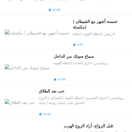
25.9K

خمسة أشهر مع الشيطان ( 
مكتملة)
الرئيس | البطلة القوية | انتقام
4.0K

سماع صوتك من الداخل
رومانسي | خارق للعادة | البطلة القوية
15.9K

حب بعد الطلاق
رومانسي | الزواج القسري | البطلة القوية | العصائب | ​الزوج
السابق نادم​​ | خيانة زوجية | خيانة
19.0K

قبل الزواج، أراد الزوج الهرب.