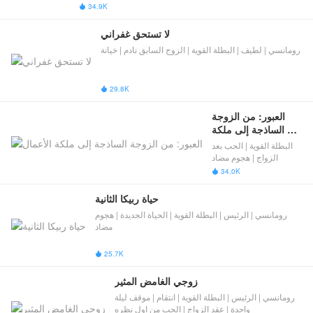
34.9K

لا تستحق غفراني
رومانسي | لطيف | البطلة القوية | ​الزوج السابق نادم​​ | خيانة
29.8K

العبور: من الزوجة 
الساذجة إلى ملكة 
الأعمال
البطلة القوية | الحب بعد
الزواج | هجوم مضاد
34.0K

حياة ربيكا الثانية
رومانسي | الرئيس | البطلة القوية | الحياة الجديدة | هجوم
مضاد
25.7K

زوجي الغامض المثير
رومانسي | الرئيس | البطلة القوية | انتقام | موقف ليلة
واحدة | عقد الزواج | الحب من اول نظره